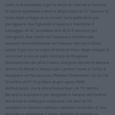
sotto: è di Iemmello il gol su assist di Liberali al termine
di azione splendida a destra degli ospiti. Al 37' Faraoni di
testa dagli sviluppi di un corner ha la palla d'oro per
pareggiare, ma Pigliacelli si supera e mantiene il
vantaggio. Al 42' annullata rete di Di Francesco per
fuorigioco. Due cambi nel Catanzaro all'intervallo,
nessuno incredibilmente nel Pescara che però sfiora
subito il gol con un colpo di testa di Olzer dagli sviluppi di
un corner e con un palo centrato da Brugman
direttamente da calcio franco. Gorgone decide di buttare
dentro Di Nardo e Meazzi per Lamine Fanne e Corbo e
disegnare un Pescara più offensivo finalmente. Un tiro di
Gravillon al 67' fa gridare al gol i quasi 7000
dell'Adriatico, ma la sfera finisce fuori. Al 70' dentro
Berardi e Acampora per Brugman e Faraoni nel Delfino.
Ma arriva il raddoppio calabrese con alesi al 79',
complice un disastro sull'asse Capellini-Gravvilon. E' una
mazzata e nemmeno il nuovo debutto di Insigne in