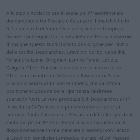
Allo stadio Adriatico era in scena un infrasettimanale
dondamentale tra Pescara e Catanzaro. Il match è finito
0-2, con le reti di Iemmello e alesi, una per tempo, a
fissare il punteggio. Unica nota lieta nel Pescara l'esordio
di Insigne. Questo l'undici scelto da Gorgone per l'inizio
delle ostilità: Desplanches, Gravillon, Corbo, Capellini,
Faraoni, Valzania, Brugman, Lamine Fanne, Letizia,
Caligara. Olzer.. Dunque tante sorprese, una su tutte:
Olzer centravanti con Di Nardo e Russo fuori. Primo
brivido di serata al 13' con Iemmello, che da ottima
posizione sciupa una bella ripartenza calabrese
sparando fuori. La vera prodezza è di Desplanches al 17'
in uscita su Di Francesco e poi l'estremo si ripete su
antonini. Tanto Catanzaro e Pescara in difficoltà: questo il
sunto dei primi 20'. Poi il Pescara ha un sussulto con la
doppia occasione in una manciata di secondi con Faraoni
e Gravillon, conclusioni ambedue murate. Al 30' Pescara