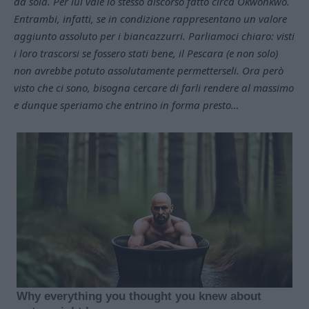
da sola. Per lui vale lo stesso discorso fatto circa Okwonkwo.
Entrambi, infatti, se in condizione rappresentano un valore
aggiunto assoluto per i biancazzurri. Parliamoci chiaro: visti
i loro trascorsi se fossero stati bene, il Pescara (e non solo)
non avrebbe potuto assolutamente permetterseli. Ora però
visto che ci sono, bisogna cercare di farli rendere al massimo
e dunque speriamo che entrino in forma presto…