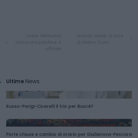
Ledian Memushaj
Vicenda Naiadi, la nota
ritrova una panchina, è
di Adamo Scurti
ufficiale
Ultime
News
Russo-Parigi-Cicerelli il trio per Buscè?
Porte chiuse e cambio di orario per Giulianova-Pescara