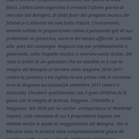
fisico. L'attaccante nigeriano è arrivato l'ultimo giorno di
mercato dal Bologna. Di fatto fuori dal progetto tecnico dei
felsinei si è allenato da solo tutta l'estate. Chiaramente,
avendo saltato la preparazione estiva e palesando già di suo
problemini al ginocchio, occorre del tempo affinchè si metta
alla pari dei compagni. Ragazzo top per professionalità e
generosità, sotto l'aspetto tecnico si nutrono pochi dubbi. Del
resto si tratta di un giocatore che ha esordito in A con la
maglia del Bologna al termine della stagione 2016-2017
contro la Juventus e ha siglato la sua prima rete in massima
serie la stagione successiva(24 settembre 2017 contro il
Sassuolo). Chiuderà quell'annata con 3 goal all'attivo In B
gioca con le maglie di Brescia, Reggina, Cittadella e
Reggiana. Nel 2020 per lui anche un'esperienza al
Montréal
Impact, club canadese di cui è proprietario Saputo che
detiene anche le quote di maggioranza del Bologna. Sta in
Mls due anni in pratica dove complessivamente gioca 44
partite e mette a segno 13 reti. A febbraio 2022 viene