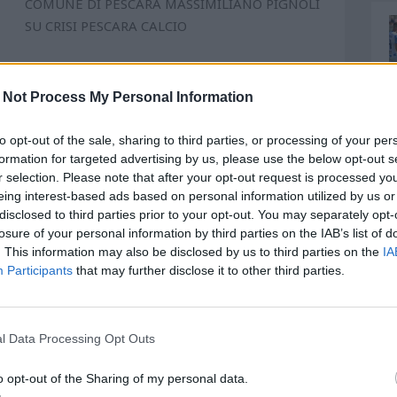
COMUNE DI PESCARA MASSIMILIANO PIGNOLI
SU CRISI PESCARA CALCIO
PIGNOLI: “IL PRESIDENTE SEBASTIANI
 Not Process My Personal Information
RICONSEGNI SIMBOLICAMENTE LE CHIAVI
DELLA SOCIETÀ AL SINDACO”
to opt-out of the sale, sharing to third parties, or processing of your per
formation for targeted advertising by us, please use the below opt-out s
r selection. Please note that after your opt-out request is processed y
eing interest-based ads based on personal information utilized by us or
disclosed to third parties prior to your opt-out. You may separately opt-
losure of your personal information by third parties on the IAB’s list of
. This information may also be disclosed by us to third parties on the
IA
Participants
that may further disclose it to other third parties.
l Data Processing Opt Outs
o opt-out of the Sharing of my personal data.