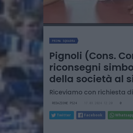
PRIMA SQUADRA
Pignoli (Cons. C
riconsegni simbo
della società al 
Riceviamo con richiesta d
REDAZIONE PS24
17.03.2024 12:20
0
Twitter
Facebook
Whatsap