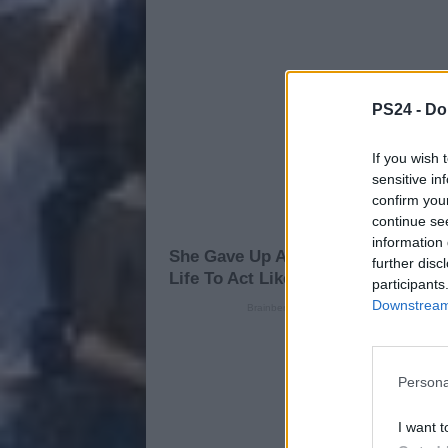
PS24 -
Do
If you wish 
sensitive in
confirm you
continue se
information 
further disc
participants
Downstream 
Persona
I want t