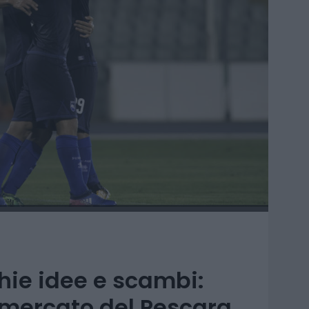
hie idee e scambi:
l mercato del Pescara