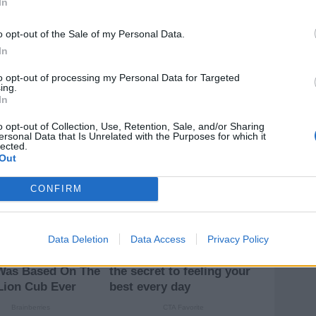
In
 a piacere a Lecco, Campobasso (che propone in
erò abbinare cash dato che ha una valutazione
o opt-out of the Sale of my Personal Data.
ancora il colpo. Ed anche all'estero, dove la sua
In
o e Polonia), non si registrano al momento novità di
anche quello relativo a Frigerio che il Lecco non
to opt-out of processing my Personal Data for Targeted
ing.
accetta scambi ma solo a fronte di una contropartita
In
zione del club lombardo che continua ad
o opt-out of Collection, Use, Retention, Sale, and/or Sharing
l tecnico Gennaro Volpe…
ersonal Data that Is Unrelated with the Purposes for which it
lected.
Out
CONFIRM
Data Deletion
Data Access
Privacy Policy