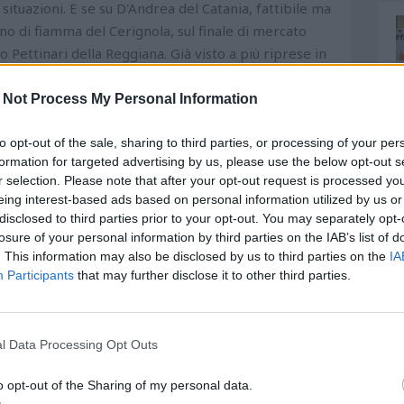
situazioni. E se su D'Andrea del Catania, fattibile ma
rno di fiamma del Cerignola, sul finale di mercato
 Pettinari della Reggiana. Già visto a più riprese in
messo fuori rosa dopo che in estate aveva rifiutato
rso d'opera è stato reintegrato e si è guadagnato
 Not Process My Personal Information
, però, non lo blinda a Reggio Emilia, tanto più che i
a in organico per rinforzare il proprio attacco e
to opt-out of the sale, sharing to third parties, or processing of your per
formation for targeted advertising by us, please use the below opt-out s
te Tullio Tinti, lo stesso di Vergani che è in cerca di
r selection. Please note that after your opt-out request is processed y
ti con Sebastiani e Foggia ma l'operazione non si
eing interest-based ads based on personal information utilized by us or
anzitutto un contratto di almeno 2 anni e mezzo per
disclosed to third parties prior to your opt-out. You may separately opt-
a e poi l'assenza di offerte dalla serie cadetta, che
losure of your personal information by third parties on the IAB’s list of
 da Reggio ci sono anche l'altro attaccante Luca Vido,
. This information may also be disclosed by us to third parties on the
IA
Participants
that may further disclose it to other third parties.
i 2 anni in base alle presenze e che potrebbe essere
 il centrocampista Elvis Kabashi, nelle scorse
in riva all'Adriatico dopo la fugace esperienza del
he e tattiche sarebbe perfetto per il calcio di Baldini
l Data Processing Opt Outs
pgrade per il reparto mediano pescarese. Per
o opt-out of the Sharing of my personal data.
campo, però, si dovrà necessariamente dismettere