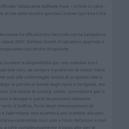
iale: l’attaccante Raffaele Puce – in foto in calce–
006 arriva dalla società sportiva Unione Sportiva Città
ernitana ha ufficializzato l'accordo con la Sampdoria
classe 2001 Stefano Girelli. Il calciatore approda a
 temporaneo con diritto di opzione.
 sondare la disponibilità per uno scambio tra il
Gabriele Gori, da sempre il preferito di mister Silvio
mo solo alle schermaglie iniziali di un'ipotesi che si
po la partita di lunedì degli irpini a Cerignola, ma
ve. Entrambe le società, infatti, vorrebbero per il
ico e dunque si parte da posizioni talmente
i certo il Delfino, forte degli interessamenti di
 e Salernitana, non accetterà uno scambio alla pari
ttativa cederebbe Gori solo a titolo definitivo e non
tto, a cifre complessivamente troppo alte per le