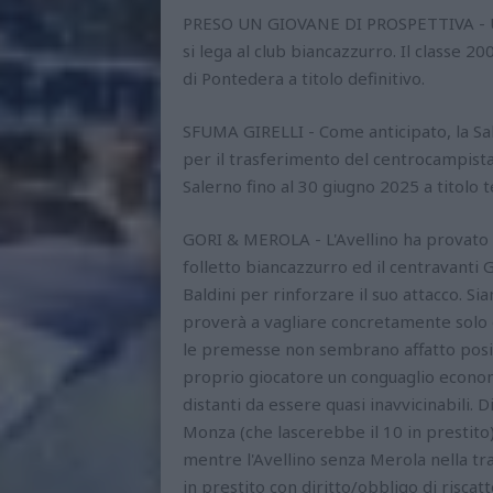
PRESO UN GIOVANE DI PROSPETTIVA - Uffic
si lega al club biancazzurro. Il classe 2
di Pontedera a titolo definitivo.
SFUMA GIRELLI - Come anticipato, la Sal
per il trasferimento del centrocampista 
Salerno fino al 30 giugno 2025 a titolo
GORI & MEROLA - L'Avellino ha provato a
folletto biancazzurro ed il centravanti 
Baldini per rinforzare il suo attacco. Sia
proverà a vagliare concretamente solo do
le premesse non sembrano affatto positi
proprio giocatore un conguaglio econom
distanti da essere quasi inavvicinabili. D
Monza (che lascerebbe il 10 in prestito)
mentre l'Avellino senza Merola nella tra
in prestito con diritto/obbligo di risca