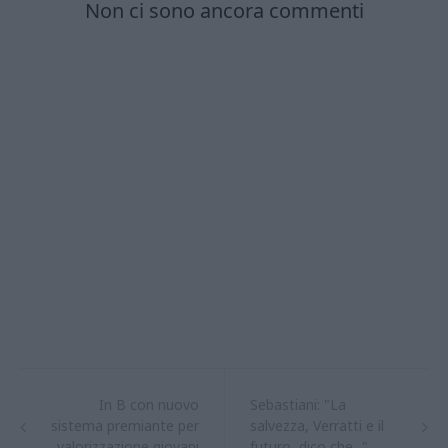
In B con nuovo
Sebastiani: "La
sistema premiante per
salvezza, Verratti e il
valorizzazione giovani
futuro, dico che..."