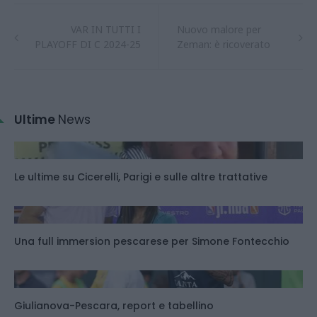
VAR IN TUTTI I
Nuovo malore per
PLAYOFF DI C 2024-25
Zeman: è ricoverato
Ultime
News
Le ultime su Cicerelli, Parigi e sulle altre trattative
Una full immersion pescarese per Simone Fontecchio
Giulianova-Pescara, report e tabellino