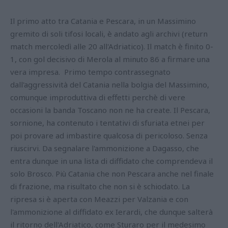
Il primo atto tra Catania e Pescara, in un Massimino
gremito di soli tifosi locali, è andato agli archivi (return
match mercoledì alle 20 all'Adriatico). Il match è finito 0-
1, con gol decisivo di Merola al minuto 86 a firmare una
vera impresa. Primo tempo contrassegnato
dall'aggressività del Catania nella bolgia del Massimino,
comunque improduttiva di effetti perchè di vere
occasioni la banda Toscano non ne ha create. Il Pescara,
sornione, ha contenuto i tentativi di sfuriata etnei per
poi provare ad imbastire qualcosa di pericoloso. Senza
riuscirvi. Da segnalare l'ammonizione a Dagasso, che
entra dunque in una lista di diffidato che comprendeva il
solo Brosco. Più Catania che non Pescara anche nel finale
di frazione, ma risultato che non si è schiodato. La
ripresa si è aperta con Meazzi per Valzania e con
l'ammonizione al diffidato ex Ierardi, che dunque salterà
il ritorno dell'Adriatico, come Sturaro per il medesimo