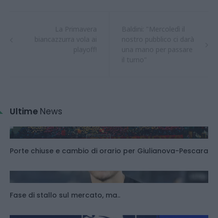
La Primavera
Baldini: "Mercoledì il
biancazzurra vola ai
nostro pubblico ci darà
playoff!
una mano per passare
il turno"
Ultime
News
Porte chiuse e cambio di orario per Giulianova-Pescara
Fase di stallo sul mercato, ma..