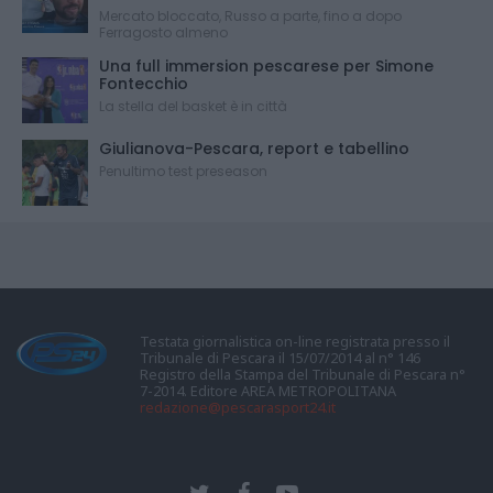
Mercato bloccato, Russo a parte, fino a dopo
Ferragosto almeno
Una full immersion pescarese per Simone
Fontecchio
La stella del basket è in città
Giulianova-Pescara, report e tabellino
Penultimo test preseason
Testata giornalistica on-line registrata presso il
Tribunale di Pescara il 15/07/2014 al n° 146
Registro della Stampa del Tribunale di Pescara n°
7-2014. Editore AREA METROPOLITANA
redazione@pescarasport24.it