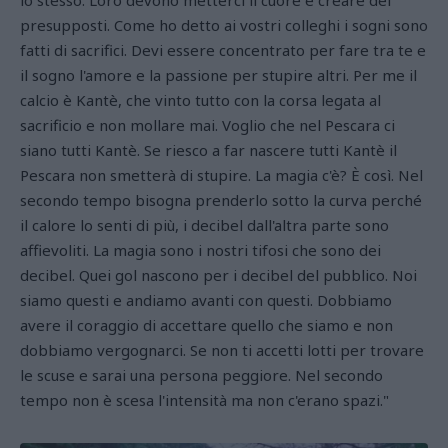
lo stesso. Loro devono metterci il cuore e creare dei
presupposti. Come ho detto ai vostri colleghi i sogni sono
fatti di sacrifici. Devi essere concentrato per fare tra te e
il sogno l'amore e la passione per stupire altri. Per me il
calcio è Kantè, che vinto tutto con la corsa legata al
sacrificio e non mollare mai. Voglio che nel Pescara ci
siano tutti Kantè. Se riesco a far nascere tutti Kantè il
Pescara non smetterà di stupire. La magia c'è? È così. Nel
secondo tempo bisogna prenderlo sotto la curva perché
il calore lo senti di più, i decibel dall'altra parte sono
affievoliti. La magia sono i nostri tifosi che sono dei
decibel. Quei gol nascono per i decibel del pubblico. Noi
siamo questi e andiamo avanti con questi. Dobbiamo
avere il coraggio di accettare quello che siamo e non
dobbiamo vergognarci. Se non ti accetti lotti per trovare
le scuse e sarai una persona peggiore. Nel secondo
tempo non è scesa l'intensità ma non c'erano spazi."