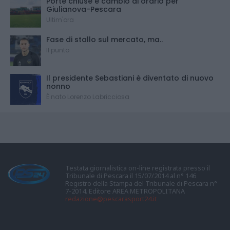
Porte chiuse e cambio di orario per
Giulianova-Pescara
Ultim'ora
Fase di stallo sul mercato, ma..
Il punto
Il presidente Sebastiani è diventato di nuovo
nonno
È nato Lorenzo Labricciosa
Testata giornalistica on-line registrata presso il
Tribunale di Pescara il 15/07/2014 al n° 146
Registro della Stampa del Tribunale di Pescara n°
7-2014. Editore AREA METROPOLITANA
redazione@pescarasport24.it