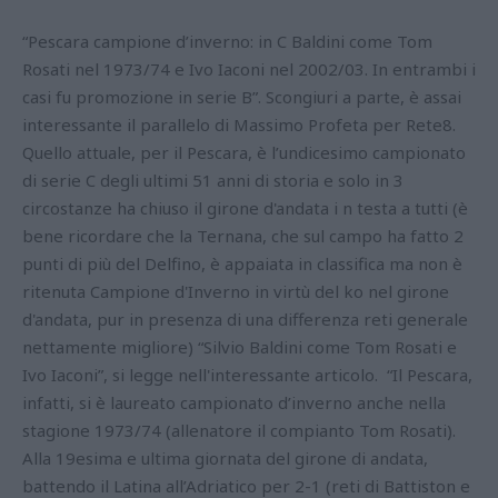
“Pescara campione d’inverno: in C Baldini come Tom
Rosati nel 1973/74 e Ivo Iaconi nel 2002/03. In entrambi i
casi fu promozione in serie B”. Scongiuri a parte, è assai
interessante il parallelo di Massimo Profeta per Rete8.
Quello attuale, per il Pescara, è l’undicesimo campionato
di serie C degli ultimi 51 anni di storia e solo in 3
circostanze ha chiuso il girone d'andata i n testa a tutti (è
bene ricordare che la Ternana, che sul campo ha fatto 2
punti di più del Delfino, è appaiata in classifica ma non è
ritenuta Campione d'Inverno in virtù del ko nel girone
d'andata, pur in presenza di una differenza reti generale
nettamente migliore) “Silvio Baldini come Tom Rosati e
Ivo Iaconi”, si legge nell'interessante articolo. “Il Pescara,
infatti, si è laureato campionato d’inverno anche nella
stagione 1973/74 (allenatore il compianto Tom Rosati).
Alla 19esima e ultima giornata del girone di andata,
battendo il Latina all’Adriatico per 2-1 (reti di Battiston e