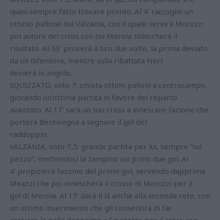
quasi sempre fatto trovare pronto. Al 4’ raccoglie un
ottimo pallone dal Valzania, con il quale servirà Moruzzi
poi autore del cross con cui Merola sbloccherà il
risultato. Al 53’ proverà il tiro due volte, la prima deviato
da un difensore, mentre sulla ribattuta Neri
devierà in angolo;
SQUIZZATO, voto 7: smista ottimi palloni a centrocampo,
giocando un’ottima partita in favore del reparto
avanzato. Al 17’ sarà un suo cross a innescare l’azione che
porterà Bentivegna a segnare il gol del
raddoppio;
VALZANIA, voto 7,5: grande partita per lui, sempre “sul
pezzo”, mettendoci la zampino sui primi due gol. Al
4’ propizierà l’azione del primo gol, servendo dapprima
Meazzi che poi innescherà il crosso di Moruzzi per il
gol di Merola. Al 17’ darà il là anche alla seconda rete, con
un ottimo inserimento che gli consentirà di far