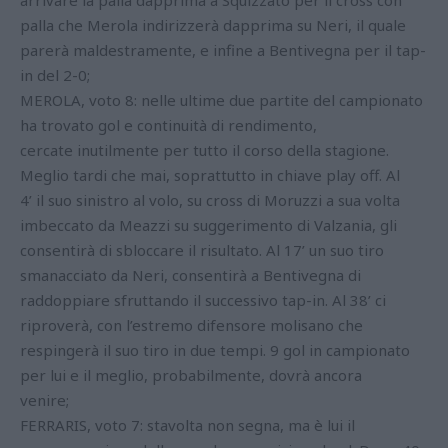
arrivare la palla dapprima a Squizzato per il cross con
palla che Merola indirizzerà dapprima su Neri, il quale
parerà maldestramente, e infine a Bentivegna per il tap-
in del 2-0;
MEROLA, voto 8: nelle ultime due partite del campionato
ha trovato gol e continuità di rendimento,
cercate inutilmente per tutto il corso della stagione.
Meglio tardi che mai, soprattutto in chiave play off. Al
4’ il suo sinistro al volo, su cross di Moruzzi a sua volta
imbeccato da Meazzi su suggerimento di Valzania, gli
consentirà di sbloccare il risultato. Al 17’ un suo tiro
smanacciato da Neri, consentirà a Bentivegna di
raddoppiare sfruttando il successivo tap-in. Al 38’ ci
riproverà, con l’estremo difensore molisano che
respingerà il suo tiro in due tempi. 9 gol in campionato
per lui e il meglio, probabilmente, dovrà ancora
venire;
FERRARIS, voto 7: stavolta non segna, ma è lui il