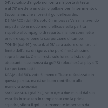
54’, su calcio d’angolo non centra la porta di testa
e al 76’ metterà un ottimo pallone per l’inserimento di
Saccomanni, che sfiorerà il gol dell’esordio;
DE MARCO (dal 46’), voto 6: rimpiazza Valzania, avendo
impattando in modo meno efficace sulla partita
rispetto al compagno di reparto, ma non commette
errori e copre bene la sua porzione di campo;
TONIN (dal 46’), voto 6: al 58’ sarà autore di un tiro, al
limite dell’area di rigore, che però finirà altissimo
sopra la porta. Ormai resta solo lui nella lista degli
attaccanti in astinenza da gol? Si sbloccherà ai play off?
Lo speriamo tutti!
KRAJA (dal 56’), voto 6: meno efficace di Squizzato in
questa partita, ma dà un buon contributo alla
manovra avanzata;
SACCOMANNI (dal 74’), voto 6,5: a due minuti dal suo
esordio in assoluto in campionato con la prima
squadra, sfiora il gol - ottimamente imbeccato da