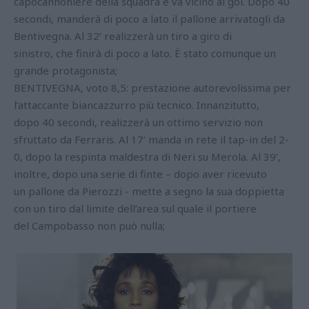
capocannoniere della squadra e va vicino al gol. Dopo 40
secondi, manderà di poco a lato il pallone arrivatogli da
Bentivegna. Al 32’ realizzerà un tiro a giro di
sinistro, che finirà di poco a lato. È stato comunque un
grande protagonista;
BENTIVEGNA, voto 8,5: prestazione autorevolissima per
l’attaccante biancazzurro più tecnico. Innanzitutto,
dopo 40 secondi, realizzerà un ottimo servizio non
sfruttato da Ferraris. Al 17’ manda in rete il tap-in del 2-
0, dopo la respinta maldestra di Neri su Merola. Al 39’,
inoltre, dopo una serie di finte – dopo aver ricevuto
un pallone da Pierozzi - mette a segno la sua doppietta
con un tiro dal limite dell’area sul quale il portiere
del Campobasso non può nulla;