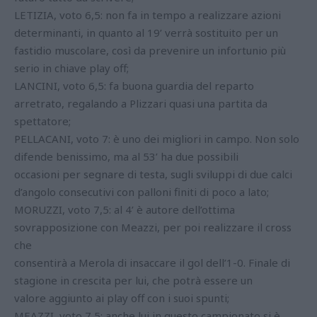
LETIZIA, voto 6,5: non fa in tempo a realizzare azioni
determinanti, in quanto al 19’ verrà sostituito per un
fastidio muscolare, così da prevenire un infortunio più
serio in chiave play off;
LANCINI, voto 6,5: fa buona guardia del reparto
arretrato, regalando a Plizzari quasi una partita da
spettatore;
PELLACANI, voto 7: è uno dei migliori in campo. Non solo
difende benissimo, ma al 53’ ha due possibili
occasioni per segnare di testa, sugli sviluppi di due calci
d’angolo consecutivi con palloni finiti di poco a lato;
MORUZZI, voto 7,5: al 4’ è autore dell’ottima
sovrapposizione con Meazzi, per poi realizzare il cross
che
consentirà a Merola di insaccare il gol dell’1-0. Finale di
stagione in crescita per lui, che potrà essere un
valore aggiunto ai play off con i suoi spunti;
MEAZZI, voto 7,5: anche lui in questo campionato si è