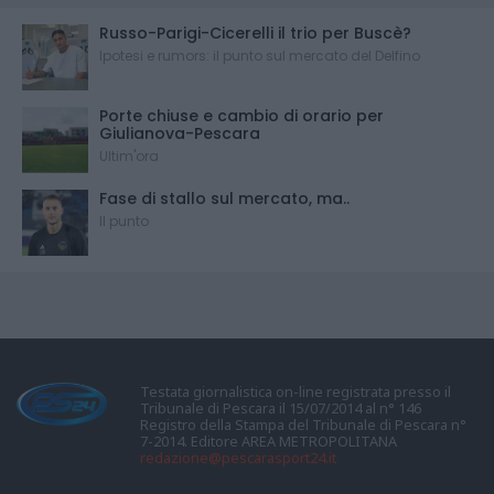
Russo-Parigi-Cicerelli il trio per Buscè?
Ipotesi e rumors: il punto sul mercato del Delfino
Porte chiuse e cambio di orario per
Giulianova-Pescara
Ultim'ora
Fase di stallo sul mercato, ma..
Il punto
Testata giornalistica on-line registrata presso il
Tribunale di Pescara il 15/07/2014 al n° 146
Registro della Stampa del Tribunale di Pescara n°
7-2014. Editore AREA METROPOLITANA
redazione@pescarasport24.it