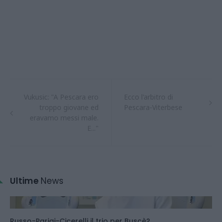
Vukusic: "A Pescara ero
Ecco l'arbitro di
troppo giovane ed
Pescara-Viterbese
eravamo messi male.
E..."
Ultime
News
Russo-Parigi-Cicerelli il trio per Buscè?