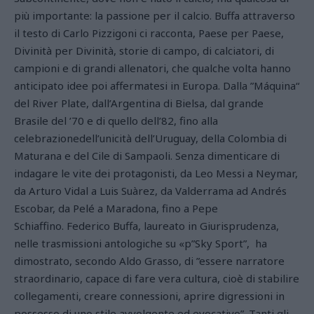
più importante: la passione per il calcio. Buffa attraverso
il testo di Carlo Pizzigoni ci racconta, Paese per Paese,
Divinità per Divinità, storie di campo, di calciatori, di
campioni e di grandi allenatori, che qualche volta hanno
anticipato idee poi affermatesi in Europa. Dalla ”Máquina“
del River Plate, dall’Argentina di Bielsa, dal grande
Brasile del ’70 e di quello dell’82, fino alla
celebrazionedell’unicità dell’Uruguay, della Colombia di
Maturana e del Cile di Sampaoli. Senza dimenticare di
indagare le vite dei protagonisti, da Leo Messi a Neymar,
da Arturo Vidal a Luis Suàrez, da Valderrama ad Andrés
Escobar, da Pelé a Maradona, fino a Pepe
Schiaffino. Federico Buffa, laureato in Giurisprudenza,
nelle trasmissioni antologiche su «p”Sky Sport”, ha
dimostrato, secondo Aldo Grasso, di ”essere narratore
straordinario, capace di fare vera cultura, cioè di stabilire
collegamenti, creare connessioni, aprire digressioni in
possesso di uno stile avvolgente ed evocativo”. Tanti gli