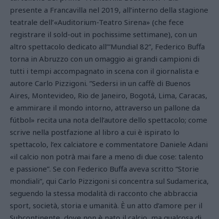
presente a Francavilla nel 2019, all’interno della stagione
teatrale dell’«Auditorium-Teatro Sirena» (che fece
registrare il sold-out in pochissime settimane), con un
altro spettacolo dedicato all’”Mundial 82”, Federico Buffa
torna in Abruzzo con un omaggio ai grandi campioni di
tutti i tempi accompagnato in scena con il giornalista e
autore Carlo Pizzigoni. ”Sedersi in un caffè di Buenos
Aires, Montevideo, Rio de Janeiro, Bogotá, Lima, Caracas,
e ammirare il mondo intorno, attraverso un pallone da
fútbol» recita una nota dell’autore dello spettacolo; come
scrive nella postfazione al libro a cui è ispirato lo
spettacolo, l’ex calciatore e commentatore Daniele Adani
«il calcio non potrà mai fare a meno di due cose: talento
e passione”. Se con Federico Buffa aveva scritto “Storie
mondiali“, qui Carlo Pizzigoni si concentra sul Sudamerica,
seguendo la stessa modalità di racconto che abbraccia
sport, società, storia e umanità. È un atto d’amore per il
Subcontinente, dove non è nato il calcio, ma qualcosa di