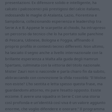
presentazioni. Ex difensore solido e intelligente, ha
calcato i palcoscenici più prestigiosi del calcio italiano,
indossando le maglie di Atalanta, Lazio, Fiorentina e
Sampdoria, collezionando esperienza e leadership tra
Serie A e B. Appese le scarpette al chiodo, ha intrapreso
un percorso da tecnico che lo ha portato sulle panchine
di Pescara, Udinese, Bologna e Foggia, affinando il
proprio profilo in contesti tecnici differenti. Non ultimo,
ha lasciato il segno anche a livello internazionale con la
brillante esperienza a Malta alla guida degli Hamrun
Spartans, culminata con la vittoria del titolo nazionale.
Mister Zauri non si nasconde e parla chiaro fin da subito,
abbracciando con convinzione la sfida rossoblù: “Il Molise
non esiste? L’ho sentita e letta spesso questa frase, ma
guardandomi attorno, mi pare l’esatto opposto. Esiste
eccome. E avere una squadra in Serie C con una storia
così profonda e un’identità così viva è un valore aggiunto
enorme, che voglio difendere e onorare.” Il programma