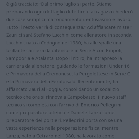
è già tracciato: “Dal primo luglio si parte. Stiamo
preparando ogni dettaglio del ritiro e ai ragazzi chiederò
due cose semplici ma fondamentali: entusiasmo e lavoro.
Tutto il resto verrà di conseguenza.” Ad affiancare mister
Zauri ci sarà Stefano Lucchini come allenatore in seconda.
Lucchini, nato a Codogno nel 1980, ha alle spalle una
brillante carriera da difensore in Serie A con Empoli,
Sampdoria e Atalanta. Dopo il ritiro, ha intrapreso la
carriera da allenatore, guidando le formazioni Under 16
e Primavera della Cremonese, la Pergolettese in Serie C
e la Primavera della Feralpisalò. Recentemente, ha
affiancato Zauri al Foggia, consolidando un sodalizio
tecnico che ora si rinnova a Campobasso. Il nuovo staff
tecnico si completa con l’arrivo di Emerico Pellegrini
come preparatore atletico e Daniele Lanza come
preparatore dei portieri. Pellegrini porta con sé una
vasta esperienza nella preparazione fisica, mentre
Lanza, nato a Cetraro nel 1980, ha lavorato come