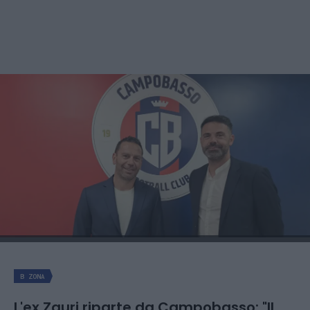
B ZONA
L'ex Zauri riparte da Campobasso: "Il