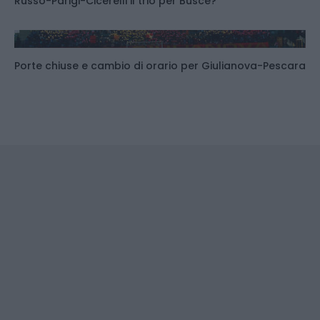
Russo-Parigi-Cicerelli il trio per Buscè?
Porte chiuse e cambio di orario per Giulianova-Pescara