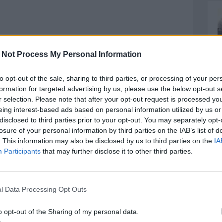
 Not Process My Personal Information
to opt-out of the sale, sharing to third parties, or processing of your per
formation for targeted advertising by us, please use the below opt-out s
r selection. Please note that after your opt-out request is processed y
eing interest-based ads based on personal information utilized by us or
disclosed to third parties prior to your opt-out. You may separately opt-
losure of your personal information by third parties on the IAB’s list of
. This information may also be disclosed by us to third parties on the
IA
Participants
that may further disclose it to other third parties.
l Data Processing Opt Outs
t’anni, la mamma dell'ex tecnico biancazzurri Andrea
a, che da tempo combatteva contro una malattia che
o opt-out of the Sharing of my personal data.
cietà biancazzurro ha emesso un comunicato di