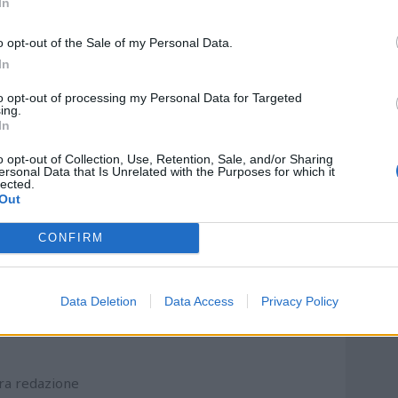
In
o opt-out of the Sale of my Personal Data.
In
to opt-out of processing my Personal Data for Targeted
ing.
In
o opt-out of Collection, Use, Retention, Sale, and/or Sharing
ersonal Data that Is Unrelated with the Purposes for which it
lected.
Out
CONFIRM
 la Pescara Calcio partecipano al lutto che ha colpito
o Sottil per la scomparsa della cara signora Olga. A
Data Deletion
Data Access
Privacy Policy
e condoglianze ed un caloroso abbraccio in questo
ra redazione