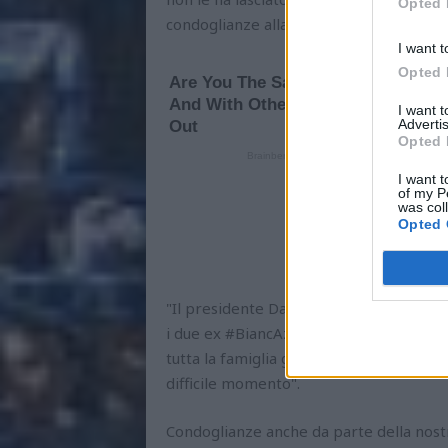
Opted 
condoglianze alla famiglia Sottil.
I want t
Opted 
I want 
Advertis
Opted 
I want t
of my P
was col
Opted 
"Il presidente Daniele Sebastiani e tutta
i due ex #BiancAzzurri Andrea e Riccard
tutta la famiglia giungano le più sentit
difficile momento".
Condoglianze anche da parte della nost