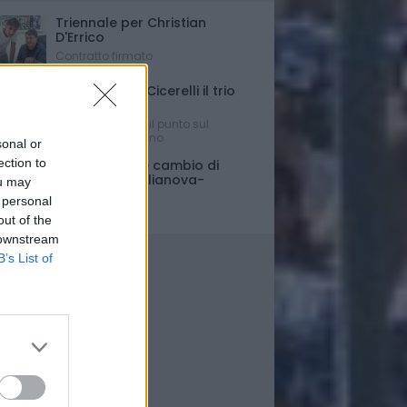
Triennale per Christian
D'Errico
Contratto firmato
Russo-Parigi-Cicerelli il trio
per Buscè?
Ipotesi e rumors: il punto sul
mercato del Delfino
sonal or
ection to
Porte chiuse e cambio di
orario per Giulianova-
ou may
Pescara
 personal
Ultim'ora
out of the
 downstream
B’s List of