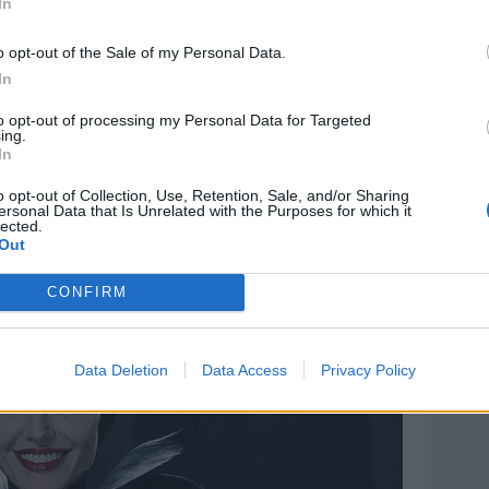
In
o perdere ancora una posizione in graduatoria alla
a di una squadra reduce da 5 vittorie di fila e che in
o opt-out of the Sale of my Personal Data.
quella dell'andata, ed il piglio mostrato nella
In
i note lacune, lascia ben sperare per il volatone
to opt-out of processing my Personal Data for Targeted
ovo campionato per il Pescara, che più che alla
ing.
In
sso deve puntare a scavalcare almeno Vis Pesaro e
e.
o opt-out of Collection, Use, Retention, Sale, and/or Sharing
ersonal Data that Is Unrelated with the Purposes for which it
lected.
Out
CONFIRM
Data Deletion
Data Access
Privacy Policy