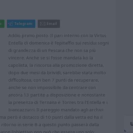
p
Telegram
Email
Addio primo posto. Il pari interno con la Virtus
Entella di domenica è l'epitaffio sui residui sogni
di grandezza di un Pescara che non sa più
vincere. Anche se si fosse mandata ko la
capolista, la rincorsa alla promozione diretta,
dopo due mesi da brividi, sarebbe stata molto
difficoltosa, con ben 7 punti da recuperare,
anche se non impossibile da centrare con
ancora 13 partite a disposizione e nonostante
la presenza di Ternana e Torres tra l'Entella e i
biancazzurri. Il pareggio mandato agli archivi
ma però il distacco di 10 punti dalla vetta ed ha il
l ritorno in serie B a questo punto passerà dalla
season l'obiettivo non può che essere uno solo: