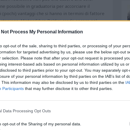
e possibile in graduatoria per accorciare il
(pochi) vantaggi che si hanno in termini di fattore
stagione. Mister Silvio Baldini crede ancora nel
igliori della sua squadra, quando con numeri da
 Not Process My Personal Information
sere certo di regalare ai tifosi la promozione a
o finale della truppa. Che fosse il primo posto,
to opt-out of the sale, sharing to third parties, or processing of your per
eria senza appendice post season, oppure il decimo,
formation for targeted advertising by us, please use the below opt-out s
artite ad eliminazione con in palio un solo pass per
r selection. Please note that after your opt-out request is processed y
re sostenuto di poter compiere il capolavoro. Lo ha
eing interest-based ads based on personal information utilized by us or
disclosed to third parties prior to your opt-out. You may separately opt-
ole che all'epoca sembravano dettate più da cautela e
losure of your personal information by third parties on the IAB’s list of
no l'appiglio al quale si aggrappa con forza la
. This information may also be disclosed by us to third parties on the
IA
dottiero ma che ha perso fiducia in una squadra che
Participants
that may further disclose it to other third parties.
in da inizio mercato con un centravanti prolifico e
d inequivocabile involuzione. Lo dicono il contenuto
eri in tutta evidenza. Dall'ultima vittoria, datata 30
l Data Processing Opt Outs
merica il Pescara riuscì a battere a domicilio un
ti 5 pareggi e 3 sconfitte, un cammino da censura e
o opt-out of the Sharing of my personal data.
l'Entella, però, rispetto ai precedenti rappresenta