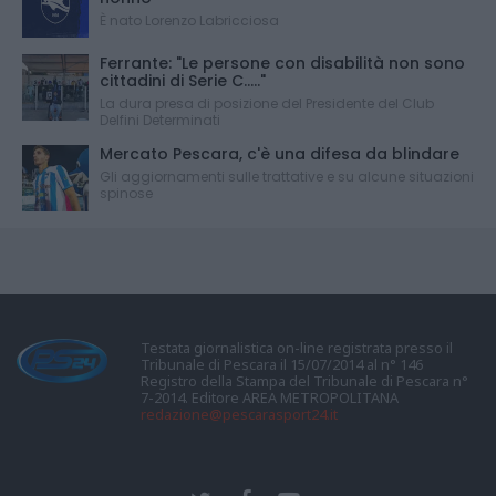
È nato Lorenzo Labricciosa
Ferrante: "Le persone con disabilità non sono
cittadini di Serie C....."
La dura presa di posizione del Presidente del Club
Delfini Determinati
Mercato Pescara, c'è una difesa da blindare
Gli aggiornamenti sulle trattative e su alcune situazioni
spinose
Testata giornalistica on-line registrata presso il
Tribunale di Pescara il 15/07/2014 al n° 146
Registro della Stampa del Tribunale di Pescara n°
7-2014. Editore AREA METROPOLITANA
redazione@pescarasport24.it