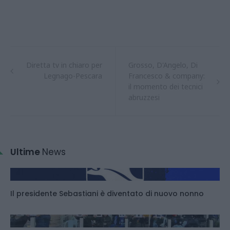
Diretta tv in chiaro per
Grosso, D'Angelo, Di
Legnago-Pescara
Francesco & company:
il momento dei tecnici
abruzzesi
Ultime
News
Il presidente Sebastiani è diventato di nuovo nonno