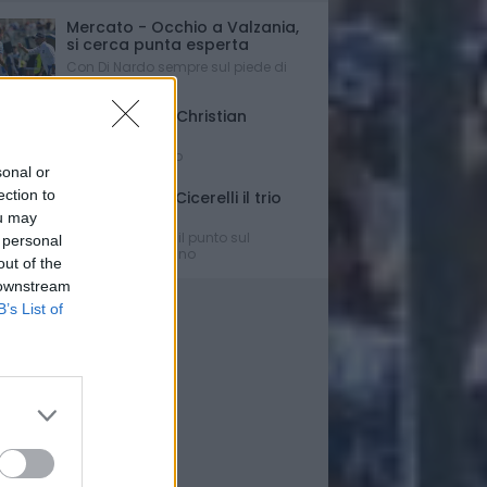
Mercato - Occhio a Valzania,
si cerca punta esperta
Con Di Nardo sempre sul piede di
partenza...
Triennale per Christian
D'Errico
Contratto firmato
sonal or
ection to
Russo-Parigi-Cicerelli il trio
per Buscè?
ou may
Ipotesi e rumors: il punto sul
 personal
mercato del Delfino
out of the
 downstream
B’s List of