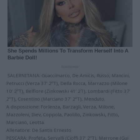
SALERNITANA: Guaccimarco, De Amicis, Russo, Mancini,
Petrucci (Verza 37’ 2ºT), Della Rocca, Marrazzo (Milone
10’ 2ºT), Belfiore (Zinkowski 41’ 2T), Lombardi (Fitto 37’
2ºT), Cosentino (Marciano 37’ 2ºT), Menduto.
A disposizione: Forlenza, Barzagli, Verza, Milone,
Mazzoleni, Iliev, Coppola, Paolillo, Zinkowski, Fitto,
Marciano, Leotta.
Allenatore: De Santis Ernesto
PESCARA: Profeta, Servalli (Cioffi 37’ 2ºT), Marrone (Gui