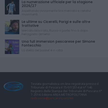
La numerazione ufficiale per la stagione
2026/27
Aspettando ovviamente fine mercato e i relativi
movimenti
Le ultime su Cicerelli, Parigi e sulle altre
trattative
Mercato bloccato, Russo a parte, fino a dopo
Ferragosto almeno
Una full immersion pescarese per Simone
Fontecchio
La stella del basket è in città
Testata giornalistica on-line registrata presso il
Tribunale di Pescara il 15/07/2014 al n° 146
Registro della Stampa del Tribunale di Pescara n°
7-2014. Editore AREA METROPOLITANA
redazione@pescarasport24.it