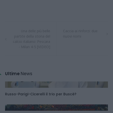
Una delle più belle
Caccia ai rinforzi: due
partite della storia del
nuovi nomi
calcio italiano: Pescara
- Milan 4-5 [VIDEO]
Ultime
News
Russo-Parigi-Cicerelli il trio per Buscè?