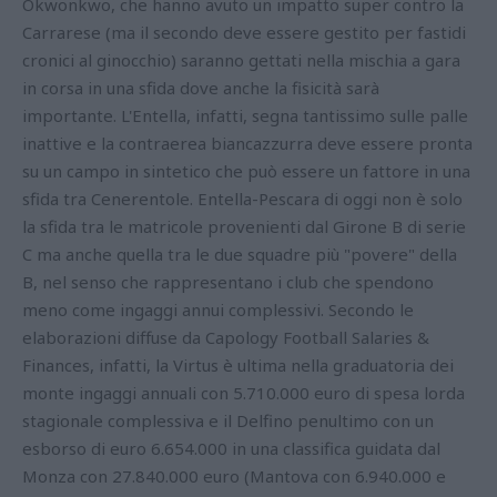
Okwonkwo, che hanno avuto un impatto super contro la
Carrarese (ma il secondo deve essere gestito per fastidi
cronici al ginocchio) saranno gettati nella mischia a gara
in corsa in una sfida dove anche la fisicità sarà
importante. L'Entella, infatti, segna tantissimo sulle palle
inattive e la contraerea biancazzurra deve essere pronta
su un campo in sintetico che può essere un fattore in una
sfida tra Cenerentole. Entella-Pescara di oggi non è solo
la sfida tra le matricole provenienti dal Girone B di serie
C ma anche quella tra le due squadre più "povere" della
B, nel senso che rappresentano i club che spendono
meno come ingaggi annui complessivi. Secondo le
elaborazioni diffuse da Capology Football Salaries &
Finances, infatti, la Virtus è ultima nella graduatoria dei
monte ingaggi annuali con 5.710.000 euro di spesa lorda
stagionale complessiva e il Delfino penultimo con un
esborso di euro 6.654.000 in una classifica guidata dal
Monza con 27.840.000 euro (Mantova con 6.940.000 e