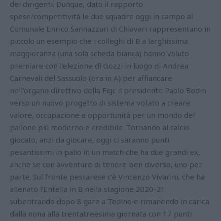
dei dirigenti. Dunque, dato il rapporto
spese/competitività le due squadre oggi in campo al
Comunale Enrico Sannazzari di Chiavari rappresentano in
piccolo un esempio che i colleghi di B a larghissima
maggioranza (una sola scheda bianca) hanno voluto
premiare con l'elezione di Gozzi in luogo di Andrea
Carnevali del Sassuolo (ora in A) per affiancare
nell’organo direttivo della Figc il presidente Paolo Bedin
verso un nuovo progetto di sistema votato a creare
valore, occupazione e opportunità per un mondo del
pallone più moderno e credibile. Tornando al calcio
giocato, anzi da giocare, oggi ci saranno punti
pesantissimi in palio in un match che ha due grandi ex,
anche se con avventure di tenore ben diverso, uno per
parte. Sul fronte pescarese c'è Vincenzo Vivarini, che ha
allenato l'Entella in B nella stagione 2020-21
subentrando dopo 8 gare a Tedino e rimanendo in carica
dalla nona alla trentatreesima giornata con 17 punti