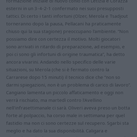
formazione iniziale di nuovo conio con Letizia e Corazza
esterni in un 3-4-2-1 confermato nei suoi presupposti
tattici. Di certo i tanti infortuni (Olzer, Merola e Tsadjout
torneranno dopo la pausa, Pellacani ha praticamente
chiuso qui la sua stagione) preoccupano l'ambiente. “Non
possiamo dire con certezza il motivo. Molti giocatori
sono arrivati in ritardo di preparazione, ad esempio, e
poi ci sono gli infortuni di origine traumatica”, ha detto
ancora vivarini. Andando nello specifico delle varie
situazioni, su Merola (che si è fermato contro la
Carrarese dopo 15 minuti) il tecnico dice che “non so
darmi spiegazioni, non è un problema di carico di lavoro”.
Cangiano lamenta un piccolo affaticamento e oggi non
verrà rischiato, ma martedì contro l'Avellino
nell'infrasettimanale ci sarà. Oliveri aveva preso un botta
forte al polpaccio, ha corso male in settimana per quel
fastidio ma non ci sono certezze sul recupero. Sgarbi sta
meglio e ha dato la sua disponibilità. Caligara e