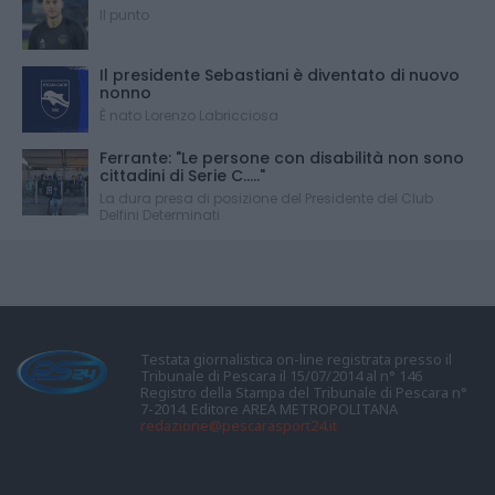
Il punto
Il presidente Sebastiani è diventato di nuovo
nonno
È nato Lorenzo Labricciosa
Ferrante: "Le persone con disabilità non sono
cittadini di Serie C....."
La dura presa di posizione del Presidente del Club
Delfini Determinati
Testata giornalistica on-line registrata presso il
Tribunale di Pescara il 15/07/2014 al n° 146
Registro della Stampa del Tribunale di Pescara n°
7-2014. Editore AREA METROPOLITANA
redazione@pescarasport24.it