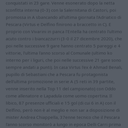
conquistati in 23 gare. Venne esonerato dopo la netta
sconfitta interna (0-3) con la Salernitana di Castori, poi
promossa in A sbancando all'ultima giornata l'Adriatico di
Pescara (Virtus e Delfino finirono a braccetto in C). E
proprio con Vivarini in panca l'Entella ha centrato l'ultimo
acuto contro i biancazzurri (3-0 il 27 dicembre 2020), che
poi nelle successive 9 gare hanno centrato 5 pareggi e 4
vittorie, l'ultima l'anno scorso al Comunale (ultimo ko
interno per i liguri, che poi nelle successive 21 gare sono
sempre andati a punti). In casa Virtus l'ex è Ahmad Benali,
pupillo di Sebastiani che a Pescara fu protagonista
dell'ultima promozione in serie A (5 reti in 39 partite,
venne inserito nella Top 11 del campionato) con Oddo
come allenatore e Lapadula come uomo copertina. Il
libico, 87 presenze ufficiali e 15 gol (di cui 6 in A) con il
Delfino, però non è al meglio e non sar a disposizione di
mister Andrea Chiappella, 37enne tecnico che il Pescara
l'anno scorso monitorò a lungo in epoca Delli Carri prima