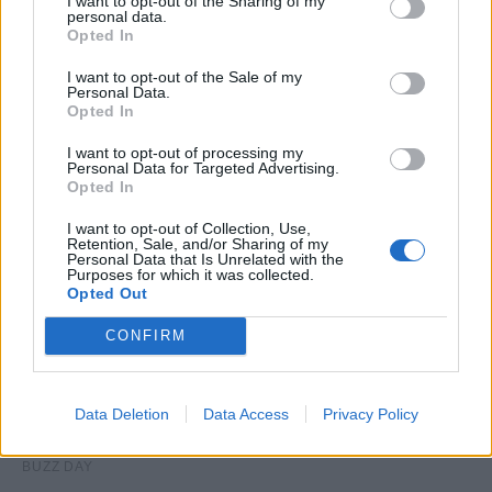
grazie al gol di Galano, dagli 11 metri, e Ceter. Il Delfino
I want to opt-out of the Sharing of my
personal data.
cade in casa contro il Vicenza in un rocambolesco 2-3,
Opted In
per poi ottenere 5 punti in tre gare (pareggi con Pisa e
I want to opt-out of the Sale of my
Brescia e vittoria per 3-2 contro il Monza). Il 2020 del
Personal Data.
Delfino si è chiuso ieri con uno 0-0 contro il Cosenza,
Opted In
stesso risultato dello scorso anno, in casa, ma contro il
I want to opt-out of processing my
Chievo.
Personal Data for Targeted Advertising.
Opted In
Ci auguriamo, non solo dal punto di vista sportivo ma
I want to opt-out of Collection, Use,
soprattutto a livello di salute, che il 2021 ci riporti quella
Retention, Sale, and/or Sharing of my
Personal Data that Is Unrelated with the
spensieratezza e normalità che abbiamo perso in questo
Purposes for which it was collected.
Opted Out
tragico 2020, un anno da dimenticare. E nell'augare a
tutti di non rivivere mai più momenti così drammatici,
CONFIRM
gridiamo "Forza Pescara e buon nuovo anno a tutti"
Data Deletion
Data Access
Privacy Policy