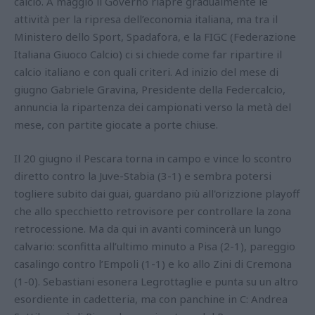
calcio. A maggio il Governo riapre gradualmente le
attività per la ripresa dell’economia italiana, ma tra il
Ministero dello Sport, Spadafora, e la FIGC (Federazione
Italiana Giuoco Calcio) ci si chiede come far ripartire il
calcio italiano e con quali criteri. Ad inizio del mese di
giugno Gabriele Gravina, Presidente della Federcalcio,
annuncia la ripartenza dei campionati verso la metà del
mese, con partite giocate a porte chiuse.
Il 20 giugno il Pescara torna in campo e vince lo scontro
diretto contro la Juve-Stabia (3-1) e sembra potersi
togliere subito dai guai, guardano più all'orizzione playoff
che allo specchietto retrovisore per controllare la zona
retrocessione. Ma da qui in avanti comincerà un lungo
calvario: sconfitta all’ultimo minuto a Pisa (2-1), pareggio
casalingo contro l’Empoli (1-1) e ko allo Zini di Cremona
(1-0). Sebastiani esonera Legrottaglie e punta su un altro
esordiente in cadetteria, ma con panchine in C: Andrea