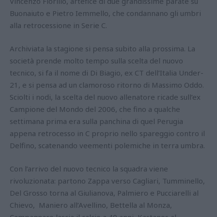
Vincenzo Fiorillo, artefice di due grandissime parate su
Buonaiuto e Pietro Iemmello, che condannano gli umbri
alla retrocessione in Serie C.
Archiviata la stagione si pensa subito alla prossima. La
società prende molto tempo sulla scelta del nuovo
tecnico, si fa il nome di Di Biagio, ex CT dell’Italia Under-
21, e si pensa ad un clamoroso ritorno di Massimo Oddo.
Sciolti i nodi, la scelta del nuovo allenatore ricade sull’ex
Campione del Mondo del 2006, che fino a qualche
settimana prima era sulla panchina di quel Perugia
appena retrocesso in C proprio nello spareggio contro il
Delfino, scatenando veementi polemiche in terra umbra.
Con l’arrivo del nuovo tecnico la squadra viene
rivoluzionata: partono Zappa verso Cagliari, Tumminello,
Del Grosso torna al Giulianova, Palmiero e Pucciarelli al
Chievo, Maniero all’Avellino, Bettella al Monza,