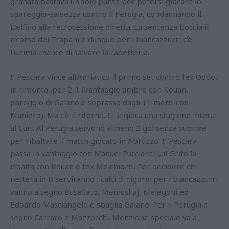
granata bastava un solo punto per potersi giocare lo
spareggio-salvezza contro il Perugia, condannando il
Delfino alla retrocessione diretta. La sentenza boccia il
ricorso del Trapani e dunque per i biancazzurri c'è
l'ultima chance di salvare la cadetteria.
Il Pescara vince all’Adriatico il primo set contro l’ex Oddo,
in rimonta ,per 2-1 (vantaggio umbro con Kouan,
pareggio di Galano e soprasso dagli 11 metri con
Maniero). Ma c'è il ritorno. Ci si gioca una stagione intera
al Curi. Al Perugia servono almeno 2 gol senza subirne
per ribaltare il match giocato in Abruzzo. Il Pescara
passa in vantaggio con Manuel Pucciarelli, il Grifo la
ribalta con Kouan e l’ex Melchiorri. Per decidere chi
resterà in B serviranno i calci di rigore: per i biancazzurri
vanno a segno Busellato, Memushaj, Melegoni ed
Edoardo Masciangelo e sbaglia Galano. Per il Perugia a
segno Carraro e Mazzocchi. Menzione speciale va a