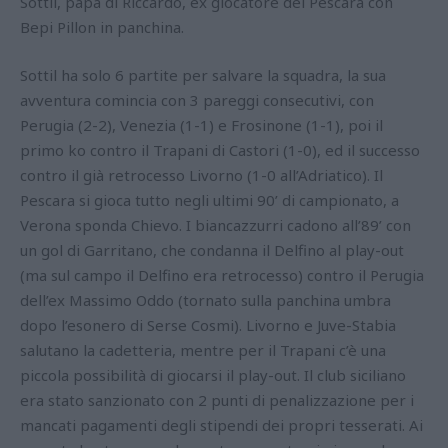
Sottil, papà di Riccardo, ex giocatore del Pescara con
Bepi Pillon in panchina.
Sottil ha solo 6 partite per salvare la squadra, la sua
avventura comincia con 3 pareggi consecutivi, con
Perugia (2-2), Venezia (1-1) e Frosinone (1-1), poi il
primo ko contro il Trapani di Castori (1-0), ed il successo
contro il già retrocesso Livorno (1-0 all’Adriatico). Il
Pescara si gioca tutto negli ultimi 90’ di campionato, a
Verona sponda Chievo. I biancazzurri cadono all’89’ con
un gol di Garritano, che condanna il Delfino al play-out
(ma sul campo il Delfino era retrocesso) contro il Perugia
dell’ex Massimo Oddo (tornato sulla panchina umbra
dopo l’esonero di Serse Cosmi). Livorno e Juve-Stabia
salutano la cadetteria, mentre per il Trapani c’è una
piccola possibilità di giocarsi il play-out. Il club siciliano
era stato sanzionato con 2 punti di penalizzazione per i
mancati pagamenti degli stipendi dei propri tesserati. Ai