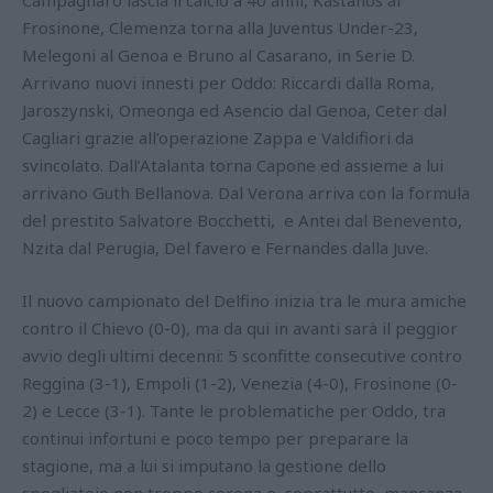
Campagnaro lascia il calcio a 40 anni, Kastanos al
Frosinone, Clemenza torna alla Juventus Under-23,
Melegoni al Genoa e Bruno al Casarano, in Serie D.
Arrivano nuovi innesti per Oddo: Riccardi dalla Roma,
Jaroszynski, Omeonga ed Asencio dal Genoa, Ceter dal
Cagliari grazie all’operazione Zappa e Valdifiori da
svincolato. Dall’Atalanta torna Capone ed assieme a lui
arrivano Guth Bellanova. Dal Verona arriva con la formula
del prestito Salvatore Bocchetti, e Antei dal Benevento,
Nzita dal Perugia, Del favero e Fernandes dalla Juve.
Il nuovo campionato del Delfino inizia tra le mura amiche
contro il Chievo (0-0), ma da qui in avanti sarà il peggior
avvio degli ultimi decenni: 5 sconfitte consecutive contro
Reggina (3-1), Empoli (1-2), Venezia (4-0), Frosinone (0-
2) e Lecce (3-1). Tante le problematiche per Oddo, tra
continui infortuni e poco tempo per preparare la
stagione, ma a lui si imputano la gestione dello