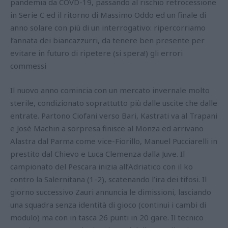
pandemia da COVD-19, passando al rischio retrocessione
in Serie C ed il ritorno di Massimo Oddo ed un finale di
anno solare con più di un interrogativo: ripercorriamo
l’annata dei biancazzurri, da tenere ben presente per
evitare in futuro di ripetere (si spera!) gli errori
commessi
Il nuovo anno comincia con un mercato invernale molto
sterile, condizionato soprattutto più dalle uscite che dalle
entrate. Partono Ciofani verso Bari, Kastrati va al Trapani
e Josè Machin a sorpresa finisce al Monza ed arrivano
Alastra dal Parma come vice-Fiorillo, Manuel Pucciarelli in
prestito dal Chievo e Luca Clemenza dalla Juve. Il
campionato del Pescara inizia all’Adriatico con il ko
contro la Salernitana (1-2), scatenando l’ira dei tifosi. Il
giorno successivo Zauri annuncia le dimissioni, lasciando
una squadra senza identità di gioco (continui i cambi di
modulo) ma con in tasca 26 punti in 20 gare. Il tecnico