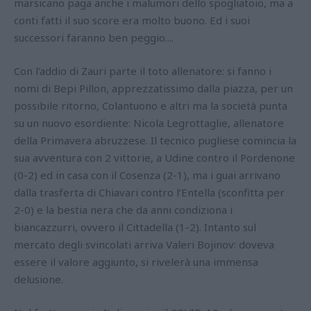
marsicano paga anche i malumori dello spogliatoio, ma a
conti fatti il suo score era molto buono. Ed i suoi
successori faranno ben peggio....
Con l'addio di Zauri parte il toto allenatore: si fanno i
nomi di Bepi Pillon, apprezzatissimo dalla piazza, per un
possibile ritorno, Colantuono e altri ma la società punta
su un nuovo esordiente: Nicola Legrottaglie, allenatore
della Primavera abruzzese. Il tecnico pugliese comincia la
sua avventura con 2 vittorie, a Udine contro il Pordenone
(0-2) ed in casa con il Cosenza (2-1), ma i guai arrivano
dalla trasferta di Chiavari contro l’Entella (sconfitta per
2-0) e la bestia nera che da anni condiziona i
biancazzurri, ovvero il Cittadella (1-2). Intanto sul
mercato degli svincolati arriva Valeri Bojinov: doveva
essere il valore aggiunto, si rivelerà una immensa
delusione.