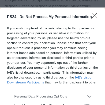
spogliatoio non troppo serena e, soprattutto, mancanza
di gioco. Il tecnico si gioca la panchina: i biancazzurri
sfatano all’Adriatico il tabù Cittadella per 3-1, ma
PS24 -
Do Not Process My Personal Information
l’esonero sarà rimandato di sole 3 partite. La vittoria
contro i veneti è solo una pallida illusione perché contro
If you wish to opt-out of the sale, sharing to third parties, or
SPAL e Pordenone si rivede il solito film: sconfitte per 0-2
processing of your personal or sensitive information for
e questa volta Massimo Oddo viene esonerato.
targeted advertising by us, please use the below opt-out
section to confirm your selection. Please note that after your
Si parla nuovamente di un ritorno di Pillon, ma
opt-out request is processed you may continue seeing
quest’ultimo andrà a Trieste al posto dell’esonerato
interest-based ads based on personal information utilized by
us or personal information disclosed to third parties prior to
Gautieri. Sebastiani e Repetto puntano allora su Roberto
your opt-out. You may separately opt-out of the further
Breda, ex allenatore di Latina (nel 2013-14 conquistò con
disclosure of your personal information by third parties on the
il club pontino la storica finale play-off contro il Cesena,
IAB’s list of downstream participants. This information may
poi persa), Ternana, Entella, Perugia e Livorno. Il
also be disclosed by us to third parties on the
IAB’s List of
neotecnico ha soli 4 giorni per preparare la trasferta di
Downstream Participants
that may further disclose it to other
Ascoli (con quest’ultimo club che ha esonerato Bertotto
third parties.
per rimpiazzare Delio Rossi). Al Del Duca il Pescara porta
Personal Data Processing Opt Outs
a casa la vittoria per il secondo anno consecutivo: 0-2