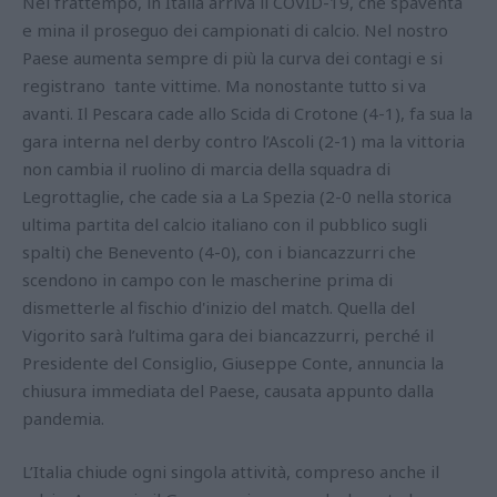
Nel frattempo, in Italia arriva il COVID-19, che spaventa
e mina il proseguo dei campionati di calcio. Nel nostro
Paese aumenta sempre di più la curva dei contagi e si
registrano tante vittime. Ma nonostante tutto si va
avanti. Il Pescara cade allo Scida di Crotone (4-1), fa sua la
gara interna nel derby contro l’Ascoli (2-1) ma la vittoria
non cambia il ruolino di marcia della squadra di
Legrottaglie, che cade sia a La Spezia (2-0 nella storica
ultima partita del calcio italiano con il pubblico sugli
spalti) che Benevento (4-0), con i biancazzurri che
scendono in campo con le mascherine prima di
dismetterle al fischio d'inizio del match. Quella del
Vigorito sarà l’ultima gara dei biancazzurri, perché il
Presidente del Consiglio, Giuseppe Conte, annuncia la
chiusura immediata del Paese, causata appunto dalla
pandemia.
L’Italia chiude ogni singola attività, compreso anche il