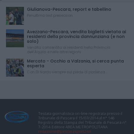
Giulianova-Pescara, report e tabellino
Penultimo test preseason
Avezzano-Pescara, vendita biglietti vietata ai
residenti della provincia dannunziana (e non
solo)
Vendita consentita ai residenti nella Provincia
dell’Aquila e nelle altre regioni.
Mercato - Occhio a Valzania, si cerca punta
esperta
Con Di Nardo sempre sul piede di partenza...
Testata giornalistica on-line registrata presso il
Tribunale di Pescara il 15/07/2014 al n° 146
Registro della Stampa del Tribunale di Pescara n°
7-2014. Editore AREA METROPOLITANA
redazione@pescarasport24.it