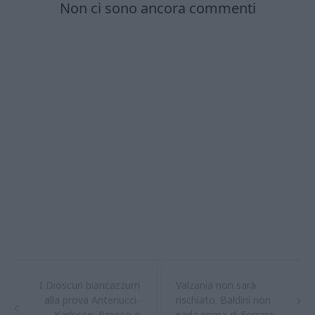
I Dioscuri biancazzurri
Valzania non sarà
alla prova Antenucci-
rischiato. Baldini non
Karlsson: Brosco e
parla prima di Ferrara