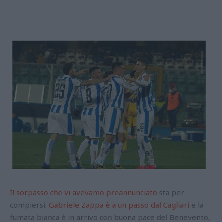
Il sorpasso che vi avevamo preannunciato
sta per
compiersi.
Gabriele Zappa è a un passo dal Cagliari
e la
fumata bianca è in arrivo con buona pace del Benevento,