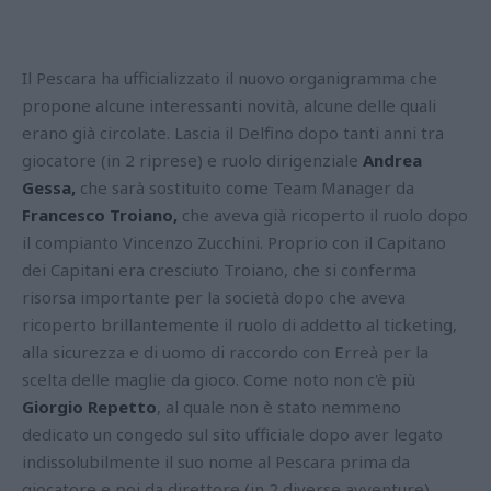
Il Pescara ha ufficializzato il nuovo organigramma che
propone alcune interessanti novità, alcune delle quali
erano già circolate. Lascia il Delfino dopo tanti anni tra
giocatore (in 2 riprese) e ruolo dirigenziale
Andrea
Gessa,
che sarà sostituito come Team Manager da
Francesco Troiano,
che aveva già ricoperto il ruolo dopo
il compianto Vincenzo Zucchini.
Proprio con il Capitano
dei Capitani era cresciuto Troiano, che si conferma
risorsa importante per la società dopo che aveva
ricoperto brillantemente il ruolo di addetto al ticketing,
alla sicurezza e di uomo di raccordo con Erreà per la
scelta delle maglie da gioco. Come noto non c'è più
Giorgio Repetto
, al quale non è stato nemmeno
dedicato un congedo sul sito ufficiale dopo aver legato
indissolubilmente il suo nome al Pescara prima da
giocatore e poi da direttore (in 2 diverse avventure).