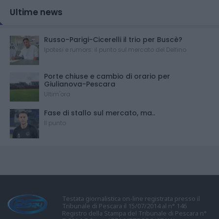
Ultime news
Russo-Parigi-Cicerelli il trio per Buscè?
Ipotesi e rumors: il punto sul mercato del Delfino
Porte chiuse e cambio di orario per
Giulianova-Pescara
Ultim'ora
Fase di stallo sul mercato, ma..
Il punto
Testata giornalistica on-line registrata presso il
Tribunale di Pescara il 15/07/2014 al n° 146
Registro della Stampa del Tribunale di Pescara n°