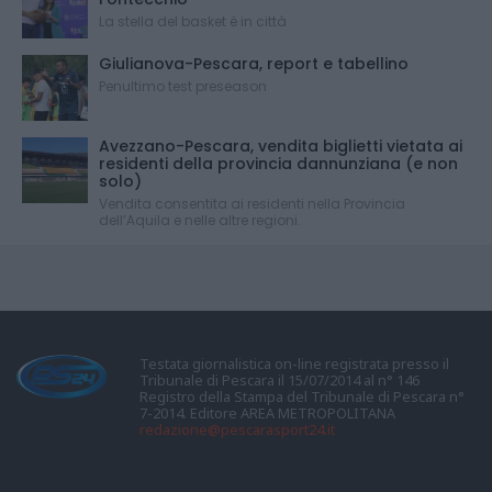
La stella del basket è in città
Giulianova-Pescara, report e tabellino
Penultimo test preseason
Avezzano-Pescara, vendita biglietti vietata ai
residenti della provincia dannunziana (e non
solo)
Vendita consentita ai residenti nella Provincia
dell’Aquila e nelle altre regioni.
Testata giornalistica on-line registrata presso il
Tribunale di Pescara il 15/07/2014 al n° 146
Registro della Stampa del Tribunale di Pescara n°
7-2014. Editore AREA METROPOLITANA
redazione@pescarasport24.it