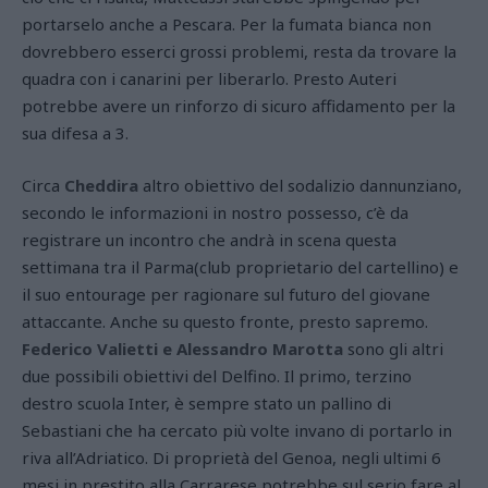
portarselo anche a Pescara. Per la fumata bianca non
dovrebbero esserci grossi problemi, resta da trovare la
quadra con i canarini per liberarlo. Presto Auteri
potrebbe avere un rinforzo di sicuro affidamento per la
sua difesa a 3.
Circa
Cheddira
altro obiettivo del sodalizio dannunziano,
secondo le informazioni in nostro possesso, c’è da
registrare un incontro che andrà in scena questa
settimana tra il Parma(club proprietario del cartellino) e
il suo entourage per ragionare sul futuro del giovane
attaccante. Anche su questo fronte, presto sapremo.
Federico Valietti e Alessandro Marotta
sono gli altri
due possibili obiettivi del Delfino. Il primo, terzino
destro scuola Inter, è sempre stato un pallino di
Sebastiani che ha cercato più volte invano di portarlo in
riva all’Adriatico. Di proprietà del Genoa, negli ultimi 6
mesi in prestito alla Carrarese potrebbe sul serio fare al