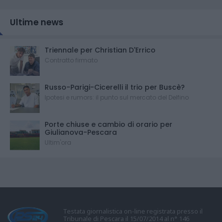
Ultime news
Triennale per Christian D'Errico
Contratto firmato
Russo-Parigi-Cicerelli il trio per Buscè?
Ipotesi e rumors: il punto sul mercato del Delfino
Porte chiuse e cambio di orario per
Giulianova-Pescara
Ultim'ora
Testata giornalistica on-line registrata presso il
Tribunale di Pescara il 15/07/2014 al n° 146