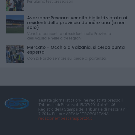
Penultimo test preseason
Avezzano-Pescara, vendita biglietti vietata ai
residenti della provincia dannunziana (e non
solo)
Vendita consentita ai residenti nella Provincia
dell’Aquila e nelle altre regioni.
Mercato - Occhio a Valzania, si cerca punta
esperta
Con Di Nardo sempre sul piede di partenza...
Testata giornalistica on-line registrata presso il
Tribunale di Pescara il 15/07/2014 al n° 146
Registro della Stampa del Tribunale di Pescara n°
7-2014. Editore AREA METROPOLITANA
redazione@pescarasport24.it