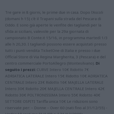
Tre gare in 8 giorni, le prime due in casa. Dopo l'Ascoli
(domani h 15) c'è il Trapani sulla strada del Pescara di
Oddo. E sono già aperte le venfite dei tagliandi per la
sfida ai siciliani, valevole per la 29a giornata di
campionato B Conte.it 15/16, in programma martedì 1/3
alle h 20,30. I tagliandi possono essere acquistati presso
tutti i punti vendita TicketOne di Italia e presso i due
Official Store di Via Regina Margherita, 3 (Pescara) e del
centro commerciale PortoAllegro (Montesilvano).
Di
seguito i prezzi:
CURVE Intero 10€ Ridotto 7€
ADRIATICA LATERALE Intero 15€ Ridotto 10€ ADRIATICA
CENTRALE Intero 23€ Ridotto 16€ MAJELLA LATERALE
Intero 30€ Ridotto 20€ MAJELLA CENTRALE Intero 42€
Ridotto 30€ POLTRONISSIMA Intero 55€ Ridotto 40€
SETTORE OSPITI Tariffa unica 10€ Le riduzioni sono
riservate per: – Donne – Over 60 (nati fino al 31/12/55) -
Under 18 (nati tra l’1/1/98 e il 31/12/2008) -