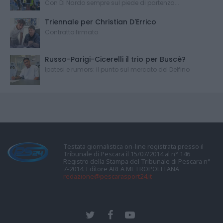
Con Di Nardo sempre sul piede di partenza...
Triennale per Christian D'Errico
Contratto firmato
Russo-Parigi-Cicerelli il trio per Buscè?
Ipotesi e rumors: il punto sul mercato del Delfino
Testata giornalistica on-line registrata presso il
Tribunale di Pescara il 15/07/2014 al n° 146
Registro della Stampa del Tribunale di Pescara n°
7-2014. Editore AREA METROPOLITANA
redazione@pescarasport24.it