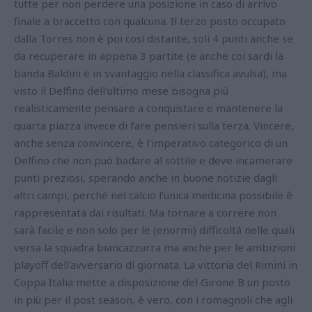
tutte per non perdere una posizione in caso di arrivo
finale a braccetto con qualcuna. Il terzo posto occupato
dalla Torres non è poi così distante, soli 4 punti anche se
da recuperare in appena 3 partite (e anche coi sardi la
banda Baldini è in svantaggio nella classifica avulsa), ma
visto il Delfino dell'ultimo mese bisogna più
realisticamente pensare a conquistare e mantenere la
quarta piazza invece di fare pensieri sulla terza. Vincere,
anche senza convincere, è l'imperativo categorico di un
Delfino che non può badare al sottile e deve incamerare
punti preziosi, sperando anche in buone notizie dagli
altri campi, perchè nel calcio l'unica medicina possibile è
rappresentata dai risultati. Ma tornare a correre non
sarà facile e non solo per le (enormi) difficoltà nelle quali
versa la squadra biancazzurra ma anche per le ambizioni
playoff dell'avversario di giornata. La vittoria del Rimini in
Coppa Italia mette a disposizione del Girone B un posto
in più per il post season, è vero, con i romagnoli che agli