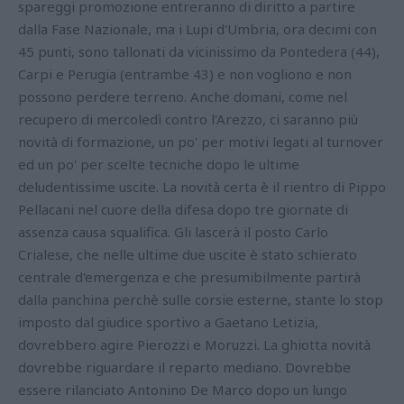
spareggi promozione entreranno di diritto a partire
dalla Fase Nazionale, ma i Lupi d'Umbria, ora decimi con
45 punti, sono tallonati da vicinissimo da Pontedera (44),
Carpi e Perugia (entrambe 43) e non vogliono e non
possono perdere terreno. Anche domani, come nel
recupero di mercoledì contro l'Arezzo, ci saranno più
novità di formazione, un po' per motivi legati al turnover
ed un po' per scelte tecniche dopo le ultime
deludentissime uscite. La novità certa è il rientro di Pippo
Pellacani nel cuore della difesa dopo tre giornate di
assenza causa squalifica. Gli lascerà il posto Carlo
Crialese, che nelle ultime due uscite è stato schierato
centrale d'emergenza e che presumibilmente partirà
dalla panchina perchè sulle corsie esterne, stante lo stop
imposto dal giudice sportivo a Gaetano Letizia,
dovrebbero agire Pierozzi e Moruzzi. La ghiotta novità
dovrebbe riguardare il reparto mediano. Dovrebbe
essere rilanciato Antonino De Marco dopo un lungo