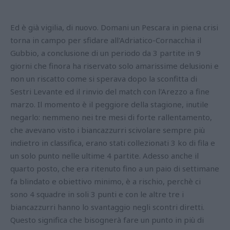
Ed è già vigilia, di nuovo. Domani un Pescara in piena crisi
torna in campo per sfidare all'Adriatico-Cornacchia il
Gubbio, a conclusione di un periodo da 3 partite in 9
giorni che finora ha riservato solo amarissime delusioni e
non un riscatto come si sperava dopo la sconfitta di
Sestri Levante ed il rinvio del match con l'Arezzo a fine
marzo. Il momento è il peggiore della stagione, inutile
negarlo: nemmeno nei tre mesi di forte rallentamento,
che avevano visto i biancazzurri scivolare sempre più
indietro in classifica, erano stati collezionati 3 ko di fila e
un solo punto nelle ultime 4 partite. Adesso anche il
quarto posto, che era ritenuto fino a un paio di settimane
fa blindato e obiettivo minimo, è a rischio, perchè ci
sono 4 squadre in soli 3 punti e con le altre tre i
biancazzurri hanno lo svantaggio negli scontri diretti.
Questo significa che bisognerà fare un punto in più di