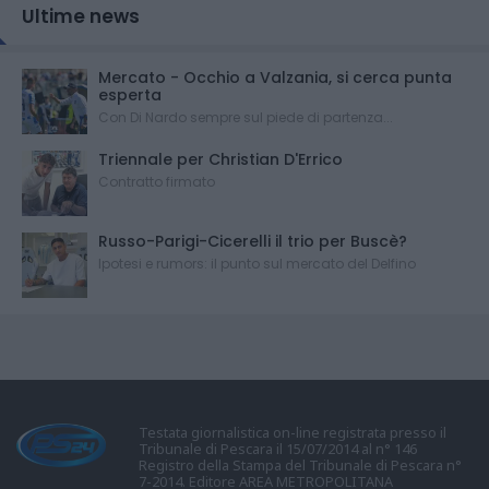
Ultime news
Mercato - Occhio a Valzania, si cerca punta
esperta
Con Di Nardo sempre sul piede di partenza...
Triennale per Christian D'Errico
Contratto firmato
Russo-Parigi-Cicerelli il trio per Buscè?
Ipotesi e rumors: il punto sul mercato del Delfino
Testata giornalistica on-line registrata presso il
Tribunale di Pescara il 15/07/2014 al n° 146
Registro della Stampa del Tribunale di Pescara n°
7-2014. Editore AREA METROPOLITANA