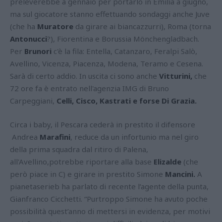
preleverebbe a gennaio per portarlo in Emilia a giugno,
ma sul giocatore stanno effettuando sondaggi anche Juve
(che ha
Muratore
da girare ai biancazzurri), Roma (torna
Antonucci
?), Fiorentina e Borussia Mönchengladbach.
Per
Brunori
c'è la fila: Entella, Catanzaro, Feralpi Salò,
Avellino, Vicenza, Piacenza, Modena, Teramo e Cesena.
Sarà di certo addio. In uscita ci sono anche
Vitturini,
che
72 ore fa è entrato nell'agenzia IMG di Bruno
Carpeggiani,
Celli, Cisco, Kastrati e forse Di Grazia.
Circa i baby, il Pescara cederà in prestito il difensore
Andrea
Marafini
, reduce da un infortunio ma nel giro
della prima squadra dal ritiro di Palena,
all'Avellino,potrebbe riportare alla base
Elizalde
(che
però piace in C) e girare in prestito Simone
Mancini.
A
pianetaserieb ha parlato di recente l’agente della punta,
Gianfranco Cicchetti. “Purtroppo Simone ha avuto poche
possibilità quest’anno di mettersi in evidenza, per motivi