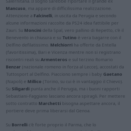
Salernitana. Il sogno sarebbe riportare il grande ex
Mancuso
, ma appare di difficilissima realizzazione.
Attenzione a
Falcinelli
, in uscita da Perugia e secondo
alcune informazioni raccolte da PS24 idea fattibile per
Zauri. Su
Moncini
della Spal, vero pallino di Repetto, c'è il
Benevento in chiusura e su
Tutino
è vera bagarre con il
Delfino defilatissimo.
Melchiorri
ha offerte da Entella
(favoritissima), Bari e Vicenza mentre non si registrano
riscontri reali su
Armenteros
e sul terzino Romario
Benzar
(nazionale romeno in forza al Lecce), accostati da
Tuttosport al Delfino. Piacciono sempre i baby
Gaetano
(Napoli) e
Millico
(Torino, su cui è in vantaggio il Chievo).
Su
Siligardi
punta anche il Perugia, ma i buoni rapporti
Sebastiani-Faggiano lasciano ancora spiragli. Per mettere
sotto contratto
Marchetti
bisogna aspettare ancora, il
portiere deve prima liberarsi dal Genoa.
Su
Borrelli
c'è forte proprio il Parma, che lo