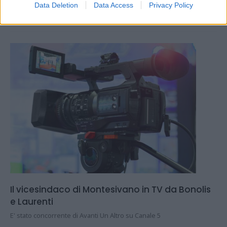
Data Deletion
Data Access
Privacy Policy
18.03.2019
PESCARAPOST
Il vicesindaco di Montesivano in TV da Bonolis
e Laurenti
E' stato concorrente di Avanti Un Altro su Canale 5