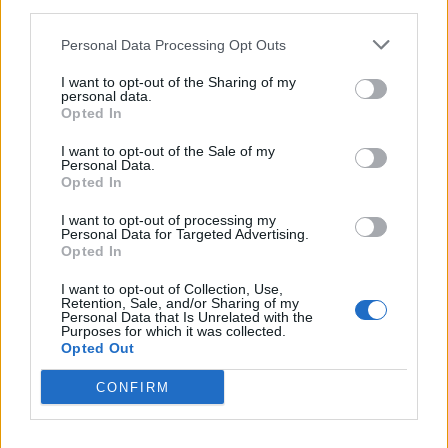
third parties.
sequestri
Da parte delle Fiamme Gialle
Personal Data Processing Opt Outs
20.03.2019
PESCARAPOST
I want to opt-out of the Sharing of my
personal data.
Opted In
I want to opt-out of the Sale of my
Personal Data.
Opted In
I want to opt-out of processing my
Personal Data for Targeted Advertising.
Opted In
I want to opt-out of Collection, Use,
Retention, Sale, and/or Sharing of my
Personal Data that Is Unrelated with the
Purposes for which it was collected.
Opted Out
CONFIRM
Giallo a Pescara: ritrovato cadavere
Ritrovamento da parte di 118 e carabinieri