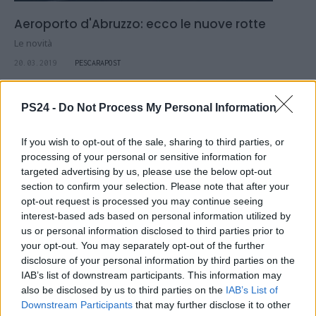
Aeroporto d'Abruzzo: ecco le nuove rotte
Le novità
20.03.2019
PESCARAPOST
PS24 -
Do Not Process My Personal Information
If you wish to opt-out of the sale, sharing to third parties, or
processing of your personal or sensitive information for
targeted advertising by us, please use the below opt-out
section to confirm your selection. Please note that after your
opt-out request is processed you may continue seeing
interest-based ads based on personal information utilized by
us or personal information disclosed to third parties prior to
your opt-out. You may separately opt-out of the further
disclosure of your personal information by third parties on the
IAB’s list of downstream participants. This information may
also be disclosed by us to third parties on the
IAB’s List of
Downstream Participants
that may further disclose it to other
Borse, occhiali e prodotti taroccati sulla riviera: