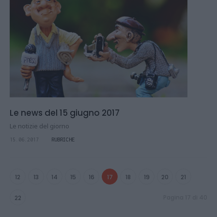
Le news del 15 giugno 2017
Le notizie del giorno
15.06.2017
RUBRICHE
12
13
14
15
16
17
18
19
20
21
Pagina 17 di 40
22