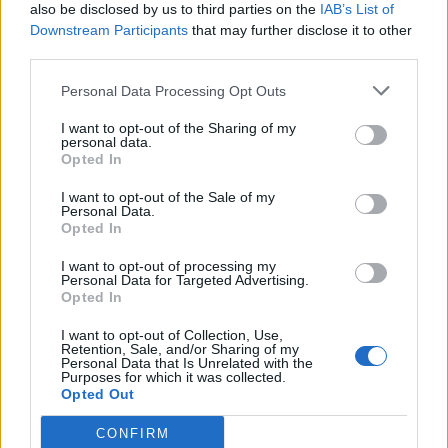
also be disclosed by us to third parties on the
IAB’s List of
Downstream Participants
that may further disclose it to other
Piscine Le Naiadi: rinviato al 18 settembre il
third parties.
termine per le offerte
Il consiglere regionale Blasioli: "Sempre più concreto lo spettro
Personal Data Processing Opt Outs
della chiusura, altra beffa utenti e lavoratori"
I want to opt-out of the Sharing of my
31.07.2023
PALLANUOTO
personal data.
Opted In
I want to opt-out of the Sale of my
Personal Data.
Opted In
I want to opt-out of processing my
Personal Data for Targeted Advertising.
Opted In
I want to opt-out of Collection, Use,
Retention, Sale, and/or Sharing of my
Personal Data that Is Unrelated with the
Purposes for which it was collected.
Opted Out
CONFIRM