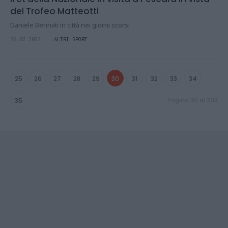
del Trofeo Matteotti
Daniele Bennati in città nei giorni scorsi
26.07.2023
ALTRI SPORT
25
26
27
28
29
30
31
32
33
34
Pagina 30 di 292
35