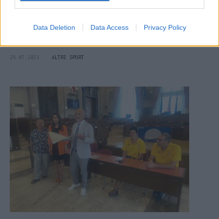
Francavilla Calcio nel futuro a braccetto con
Data Deletion
Data Access
Privacy Policy
l'Atalanta
Ufficializzata l'affiliazione
28.07.2023
ALTRI SPORT