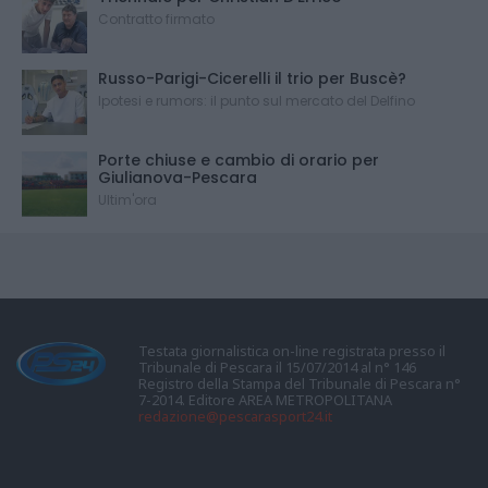
Contratto firmato
Russo-Parigi-Cicerelli il trio per Buscè?
Ipotesi e rumors: il punto sul mercato del Delfino
Porte chiuse e cambio di orario per
Giulianova-Pescara
Ultim'ora
Testata giornalistica on-line registrata presso il
Tribunale di Pescara il 15/07/2014 al n° 146
Registro della Stampa del Tribunale di Pescara n°
7-2014. Editore AREA METROPOLITANA
redazione@pescarasport24.it