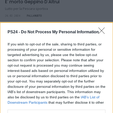
E' morto Geppino D'Altrui
Lutto per la Pescara sportiva
26.02.2024
PALLANUOTO
PS24 -
Do Not Process My Personal Information
If you wish to opt-out of the sale, sharing to third parties, or
processing of your personal or sensitive information for
targeted advertising by us, please use the below opt-out
section to confirm your selection. Please note that after your
opt-out request is processed you may continue seeing
interest-based ads based on personal information utilized by
us or personal information disclosed to third parties prior to
your opt-out. You may separately opt-out of the further
disclosure of your personal information by third parties on the
IAB’s list of downstream participants. This information may
also be disclosed by us to third parties on the
IAB’s List of
Downstream Participants
that may further disclose it to other
Pescara capitale del Pattinaggio Corsa. I
third parties.
Campionati Italiani Indoor tornano in città