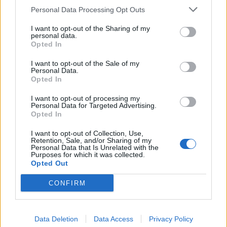
Nei prossimi due weekend i migliori interpreti della disciplina al
Personal Data Processing Opt Outs
Pattinodromo “Ex Gesuiti”
I want to opt-out of the Sharing of my
15.02.2024
ALTRI SPORT
personal data.
Opted In
I want to opt-out of the Sale of my
Personal Data.
Opted In
I want to opt-out of processing my
Personal Data for Targeted Advertising.
Opted In
I want to opt-out of Collection, Use,
Retention, Sale, and/or Sharing of my
Personal Data that Is Unrelated with the
Purposes for which it was collected.
Opted Out
CONFIRM
Simone Fontecchio ai Detroit Pistons. Ufficiale
Data Deletion
Data Access
Privacy Policy
Cambio a sorpresa in Nba