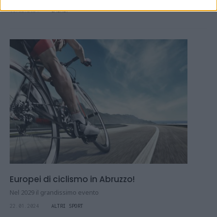
08.02.2024
BASKET
Europei di ciclismo in Abruzzo!
Nel 2029 il grandissimo evento
22.01.2024
ALTRI SPORT