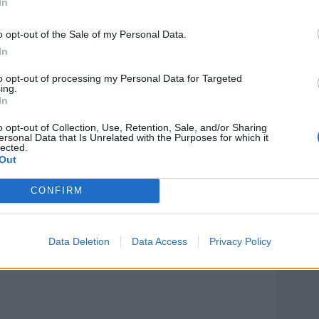
In
»
o opt-out of the Sale of my Personal Data.
carriera con un tricolore cucito sul petto?
In
no con il Pescara vogliamo vincere lo scudetto.
to opt-out of processing my Personal Data for Targeted
 per entrare nei play off scudetto il più in alto
ing.
In
o opt-out of Collection, Use, Retention, Sale, and/or Sharing
pa che mi manca da più di 10 anni».
ersonal Data that Is Unrelated with the Purposes for which it
lected.
Out
è stato mio compagno di squadra e adesso difende la
CONFIRM
ederli in una squadra di calcio a 5?
sso si è dato al basket. Davide, invece, a sei anni
Data Deletion
Data Access
Privacy Policy
omette bene».