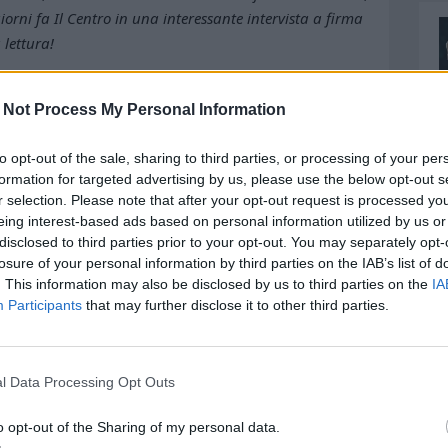
iorni fa Il Centro in una interessante intervista a firma
lettura!
mbe», anzi nelle mani, visto che Stefano
 Not Process My Personal Information
a 5 più forti in circolazione. «Anche se ho perso i
tro
. Oggi, a 39 anni compiuti, Mammarella è il
to opt-out of the sale, sharing to third parties, or processing of your per
to praticamente tutto.
formation for targeted advertising by us, please use the below opt-out s
r selection. Please note that after your opt-out request is processed y
eing interest-based ads based on personal information utilized by us or
disclosed to third parties prior to your opt-out. You may separately opt-
losure of your personal information by third parties on the IAB’s list of
imo ai 40 anni, ma andrò avanti ancora per qualche
. This information may also be disclosed by us to third parties on the
IA
ra un campione come Gigi Buffon, voglio provarci
Participants
that may further disclose it to other third parties.
o alla grande e, poi, dopo l’intervento al ginocchio
antenere prestazioni così elevate a livello
l Data Processing Opt Outs
, curo molto l’alimentazione e con il mio
o opt-out of the Sharing of my personal data.
 atletica».