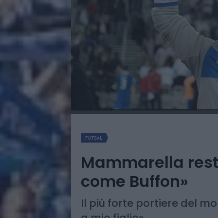
FUTSAL
Mammarella resta
come Buffon»
Il più forte portiere del 
a mio figlio»