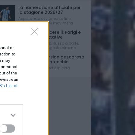
La numerazione ufficiale per
la stagione 2026/27
Aspettando ovviamente fine
mercato e i relativi movimenti
Le ultime su Cicerelli, Parigi e
sulle altre trattative
Mercato bloccato, Russo a parte,
sonal or
fino a dopo Ferragosto almeno
ection to
Una full immersion pescarese
ou may
per Simone Fontecchio
 personal
La stella del basket è in città
out of the
 downstream
B’s List of