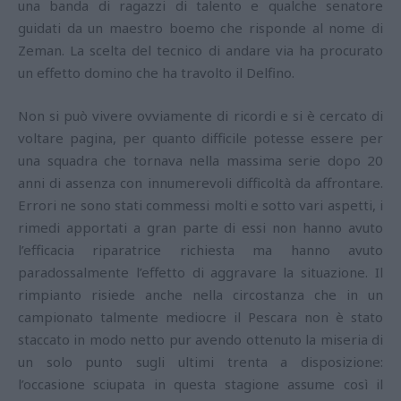
una banda di ragazzi di talento e qualche senatore
guidati da un maestro boemo che risponde al nome di
Zeman. La scelta del tecnico di andare via ha procurato
un effetto domino che ha travolto il Delfino.
Non si può vivere ovviamente di ricordi e si è cercato di
voltare pagina, per quanto difficile potesse essere per
una squadra che tornava nella massima serie dopo 20
anni di assenza con innumerevoli difficoltà da affrontare.
Errori ne sono stati commessi molti e sotto vari aspetti, i
rimedi apportati a gran parte di essi non hanno avuto
l’efficacia riparatrice richiesta ma hanno avuto
paradossalmente l’effetto di aggravare la situazione. Il
rimpianto risiede anche nella circostanza che in un
campionato talmente mediocre il Pescara non è stato
staccato in modo netto pur avendo ottenuto la miseria di
un solo punto sugli ultimi trenta a disposizione:
l’occasione sciupata in questa stagione assume così il