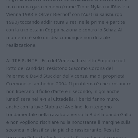
ma con una gara in meno (come Tibor Nylasi nell'Austria
Vienna 1983 e Oliver Bierhoff con l'Austria Salisburgo
1990) toccando addirittura 9 reti nelle prime 4 partite
con la tripletta in Coppa nazionale contro lo Schaz. Al
momento è solo un'idea comunque non di facile
realizzazione.
ALTRE PUNTE - Fila del Venezia ha scelto Empoli e nel
lotto dei candidati resistono Giacomo Corona del
Palermo e David Stuckler del Vicenza, ma di proprietà
Cremonese, ambedue 2004. Il problema è che i rosanero
non liberano il figlio d'arte e il secondo, in gol anche
lunedì sera nel 4-1 al Cittadella, i berici fanno muro,
anche con la Juve Stabia e l'Avellino: lo ritengono
fondamentale nella cavalcata verso la B della banda Gallo
e non vogliono rischiare nulla nonostante il margine sulla
seconda in classifica sia più che rassicurante. Resiste
l'opzione Roberto Inglese della Salernitana, da sempre