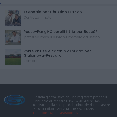
Triennale per Christian D'Errico
Contratto firmato
Russo-Parigi-Cicerelli il trio per Buscè?
Ipotesi e rumors: il punto sul mercato del Delfino
Porte chiuse e cambio di orario per
Giulianova-Pescara
Ultim'ora
Testata giornalistica on-line registrata presso il
Tribunale di Pescara il 15/07/2014 al n° 146
Registro della Stampa del Tribunale di Pescara n°
7-2014. Editore AREA METROPOLITANA
redazione@pescarasport24.it