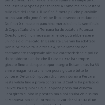
che lascerà lo Spezia per tornare a Como ma non resterà
sulle rive del Lario. E il Delfino è metà più che plausibile.
Bruno Martella (non farebbe lista, essendo cresciuto nel
Delfino) è rimasto in panchina mercoledì nella semifinale
di Coppa Italia che la Ternana ha disputato a Potenza.
Questo, però, non necessariamente potrebbe essere
un'indizio di mercato. In Basilicata Liverani ha adottato
per la prima volta la difesa a 4, schieramento non
esattamente congeniale alle sue caratteristiche e poi c'è
da considerare anche che il classe 1992 ha sempre
giocato finora, dunque seppur integro fisicamente, ha 33
anni e magari ci sta che non possa giocare tutte le
contese. Detto ciò, l'ipotesi di un suo ritorno a Pescara
resta valida fino a prova contraria. Il Centro ha parlato di
Calixte Paul “Junior” Ligue, appena preso dal Venezia.
Sarà girato subito in prestito ma a noi risulta vicinissimo
al Mantova. Ma chi è l'ormai ex Fc Zurich? Si tratta di un