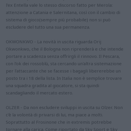
l'ex Entella vale lo stesso discorso fatto per Merola:
attenzione a Catania e Salernitana, così con il cambio di
sistema di gioco(sempre più probabile) non si può
escludere del tutto una sua permanenza.
OKWONKWO - La novità in uscita riguarda Orij
Okwonkwo, che il Bologna non riprenderà e che intende
portare a scadenza senza offrirgli il rinnovo. Il Pescara,
con l'ok dei rossoblù, sta cercando un'altra sistemazione
per l'attaccante che se facesse i bagagli libererebbe un
posto tra i 18 della lista. In Italia non è semplice trovare
una squadra gradita al giocatore, si sta quindi
scandagliando il mercato estero.
OLZER - Da non escludere sviluppi in uscita su Olzer. Non
c'è la volontà di privarsi di lui, ma piace a molti.
Soprattutto al Frosinone che in extremis potrebbe
tornare alla carica. Come riportato da Sky Sport e Sky