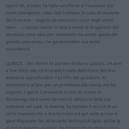
Sport UK, il Celtic ha fatto un’offerta al Frosinone per
Farès Ghedjemis: i due club trattano. In caso di cessione
del francese – seguito da tantissimi scout negli ultimi
mesi – , i ciociari hanno in lista il nome di Bragantini del
Mantova come idea per sostituirlo ma anche quella del
gioiello pescarese che garantirebbe una bella
plusvalenza.
LJUBICIC - Ieri Rete8 ha parlato di Marin Ljubicic, 24 anni
a fine febbraio, centravanti croato dell'Unioin Berlino.
Abbiamo approfondito il profilo del giocatore. Al
momento è ai box per un problema alla coscia, ma ha
segnato 2 gol in 2 presenze in soli 20 minuti in
Bundesliga ed è uomo da record. All'epoca della sua
militanza nel Lask, in Austria, ha battuto il record di un
certo Haaland che si era fermato a 6 gol nelle prime 4
gare disputate: l'ex attaccante dell'Hajduk Split, anche là
in gol al debutto assoluto, ha totalizzato lo stesso score