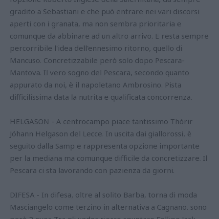
gradito a Sebastiani e che può entrare nei vari discorsi
aperti con i granata, ma non sembra prioritaria e
comunque da abbinare ad un altro arrivo. E resta sempre
percorribile l'idea dell'ennesimo ritorno, quello di
Mancuso. Concretizzabile però solo dopo Pescara-
Mantova. Il vero sogno del Pescara, secondo quanto
appurato da noi, è il napoletano Ambrosino. Pista
difficilissima data la nutrita e qualificata concorrenza.
HELGASON - A centrocampo piace tantissimo Thórir
Jóhann Helgason del Lecce. In uscita dai giallorossi, è
seguito dalla Samp e rappresenta opzione importante
per la mediana ma comunque difficile da concretizzare. Il
Pescara ci sta lavorando con pazienza da giorni.
DIFESA - In difesa, oltre al solito Barba, torna di moda
Masciangelo come terzino in alternativa a Cagnano. sono
però 2 over. Tra gli under riecco spuntare Fellipe Jack,