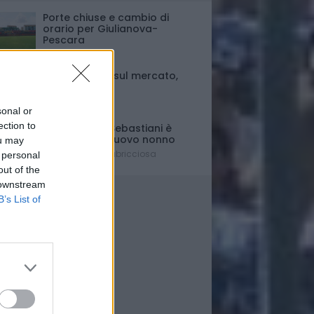
Porte chiuse e cambio di
orario per Giulianova-
Pescara
Ultim'ora
Fase di stallo sul mercato,
ma..
Il punto
sonal or
ection to
Il presidente Sebastiani è
diventato di nuovo nonno
ou may
È nato Lorenzo Labricciosa
 personal
out of the
 downstream
B’s List of