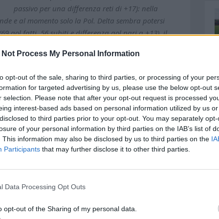
passivo per una differenza reti di +17): nella
ande e al momento solo la Pol. Delta sembra potersi
69 gol fatti, 56 subiti e differenza gol pari a +13), il
l Pescara nel prossimo e delicato turno, il sesto in
 Not Process My Personal Information
adi ci sarà il match clou di giornata e per la squadra di
to un calendario abbastanza agevole, è un test di
to opt-out of the sale, sharing to third parties, or processing of your per
lla gara sulle ali dell'entusiasmo e consapevole delle
formation for targeted advertising by us, please use the below opt-out s
 assoluta al salto di categoria dopo l'immensa
r selection. Please note that after your opt-out request is processed y
ta sconfitta nella finale playoff), ma non può
eing interest-based ads based on personal information utilized by us or
 rappresentato dalla vittoria esterna sulla Libertas
disclosed to third parties prior to your opt-out. You may separately opt-
losure of your personal information by third parties on the IAB’s list of
 personali Filip Stipan Nadj, il nuovo straniero che nel
. This information may also be disclosed by us to third parties on the
IA
o Cunko (che per esigenze personali è andato a Genova),
Participants
that may further disclose it to other third parties.
. “La partita non è stata facile come dice il risultato”,
nicola. “La squadra è stata bravissima nell’approccio e
azioni, mantenendolo fino alla fine. Siamo contenti per
l Data Processing Opt Outs
à dimostrato quanto ci potrà essere utile nel prosieguo
to interessante, quella con Delta, squadra costruita per
o opt-out of the Sharing of my personal data.
ifica”. Il Club Aquatico è invece chiamato all'ostico