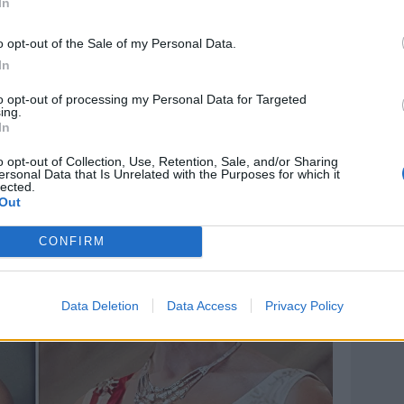
In
 20 allo Stadio del Nuoto Casaleno di Frosinone). Il 20-
o poco più di un allenamento per la truppa di mister
o opt-out of the Sale of my Personal Data.
enti diversi e ha tenuto a riposo i big Polifemo e
In
 reale potenziale del team.
to opt-out of processing my Personal Data for Targeted
ing.
In
o opt-out of Collection, Use, Retention, Sale, and/or Sharing
ersonal Data that Is Unrelated with the Purposes for which it
lected.
Out
CONFIRM
Data Deletion
Data Access
Privacy Policy