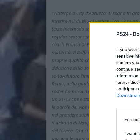
“Waterpolo City d'Abruzzo” si sogna in gr
inserire nel duello al vertice. Con 12 punti (
terzo incomodo sarà proprio l'avversario de
PS24 -
Do
regular season: sabato alle 17:30 alle Nai
coach Franco Di Fulvio, che finora ha avu
If you wish 
maturità. Il Delfino in calotta si accosta a
sensitive in
proprie qualità che la rendono la favorita
confirm you
delusione della scorsa stagione (inaspetta
continue se
sottovalutare l'impegno. Il prologo è stato
information 
further disc
Roma, nella quale ha esordito con 4 sigilli
participants
roster ha preso il posto del croato Antoni
Downstream 
un 21-13 che è stato un segnale chiarissimo
le parole del vice allenatore Giovanni Sar
nel prendere subito il comando delle oper
Persona
il debutto di Nadj, un giocatore che ha gi
del torneo. Ora ci aspetta una partita mol
I want t
giocarsi le primissime posizione della class